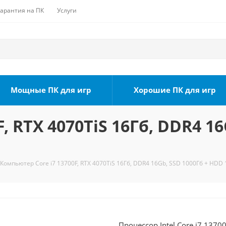
Гарантия на ПК
Услуги
Мощные ПК для игр
Хорошие ПК для игр
, RTX 4070TiS 16Гб, DDR4 16
Компьютер Core i7 13700F, RTX 4070TiS 16Гб, DDR4 16Gb, SSD 1000Гб + HDD 
Процессор Intel Core i7 1370