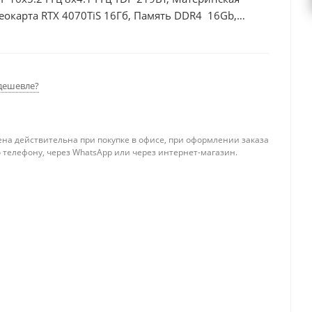
еокарта RTX 4070TiS 16Гб, Память DDR4 16Gb,
, БП 750Вт
дешевле?
ена действительна при покупке в офисе, при оформлении заказа
 телефону, через WhatsApp или через интернет-магазин.