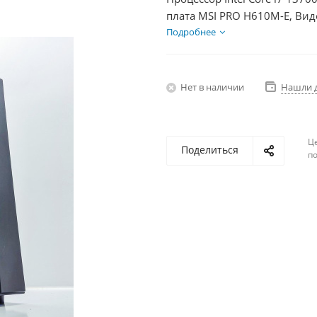
плата MSI PRO H610M-E, Вид
Диски SSD 1000Гб + HDD 1Тб
Подробнее
Нет в наличии
Нашли 
Ц
Поделиться
по