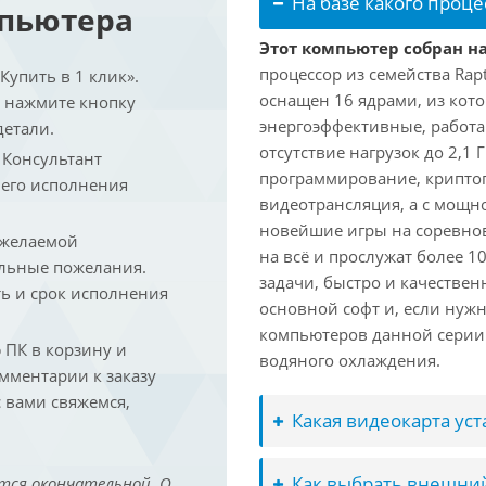
На базе какого проце
мпьютера
Этот компьютер собран на 
процессор из семейства Rap
упить в 1 клик».
оснащен 16 ядрами, из кото
и нажмите кнопку
энергоэффективные, работаю
детали.
отсутствие нагрузок до 2,1
. Консультант
программирование, криптог
 его исполнения
видеотрансляция, а с мощ
новейшие игры на соревно
 желаемой
на всё и прослужат более 
льные пожелания.
задачи, быстро и качествен
ть и срок исполнения
основной софт и, если нужн
компьютеров данной серии
ПК в корзину и
водяного охлаждения.
омментарии к заказу
 вами свяжемся,
Какая видеокарта ус
Как выбрать внешний
тся окончательной. О