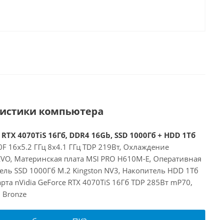
ристики компьютера
 RTX 4070TiS 16Гб, DDR4 16Gb, SSD 1000Гб + HDD 1Тб
00F 16x5.2 ГГц 8x4.1 ГГц TDP 219Вт, Охлаждение
 EVO, Материнская плата MSI PRO H610M-E, Оперативная
ель SSD 1000Гб M.2 Kingston NV3, Накопитель HDD 1Тб
та nVidia GeForce RTX 4070TiS 16Гб TDP 285Вт mP70,
 Bronze