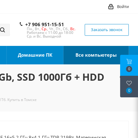
Войти
+7 906 951-15-51
Пн., Вт.,
Ср.
, Чт., Пт., Сб.,
Вс.
Заказать звонок
Работаем с 11:00 до 18:00
Ср. и Вс. Выходной
Домашние ПК
Все компьютеры
0
Gb, SSD 1000Гб + HDD
0
1Тб. Купить в Томске
0F 16x5.2 ГГц 8x4.1 ГГц TDP 219Вт, Материнская