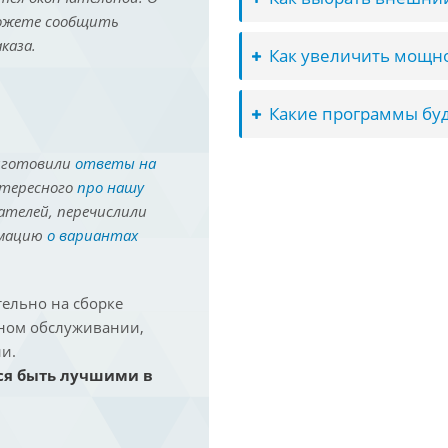
можете сообщить
каза.
Как увеличить мощно
Какие программы буд
иготовили
ответы на
нтересного
про нашу
ателей, перечислили
рмацию
о вариантах
ельно на сборке
йном обслуживании,
и.
ся быть лучшими в