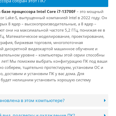
ссора собран этот ПК?
базе процессора Intel Core i7-13700F
– это мощный
tor Lake-S, выпущенный компанией Intel в 2022 году. Он
рых 8 ядер – высокопроизводительные, а 8 ядер –
т они на максимальной частоте 5,2 ГГц, понижая ее в
 ГГц. Математическое моделирование, проектирование,
рафия, биржевая торговля, многопоточная
ной дискретной видеокартой машинное обучение и
вательном уровне – компьютеры этой серии способны
10 лет! Мы поможем выбрать конфигурацию ПК под ваши
но соберем, тщательно протестируем, установим ОС и
о, доставим и установим ПК у вас дома. Для
 будет нелишним установить хорошую систему
тановлена в этом компьютере?
 вид, подсветку и охлаждение ПК?