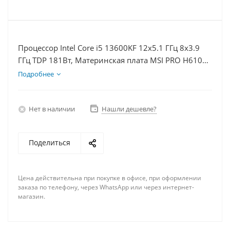
Процессор Intel Core i5 13600KF 12x5.1 ГГц 8x3.9
ГГц TDP 181Вт, Материнская плата MSI PRO H610M-
E, Видеокарта RTX 4070S 12Гб, Память DDR4 16Gb,
Подробнее
Диски SSD 1000Гб + HDD 1Тб, БП 750Вт
Нет в наличии
Нашли дешевле?
Поделиться
Цена действительна при покупке в офисе, при оформлении
заказа по телефону, через WhatsApp или через интернет-
магазин.