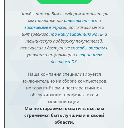
Чтобы помочь Вам с выбором компьютера
мы приготовили
ответы на часто
задаваемые вопросы
, рассказали много
интересного
про нашу гарантию на ПК
и
техническую поддержку покупателей,
перечислили доступные
способы оплаты
и
уточнили информацию
о вариантах
доставки ПК
.
Наша компания специализируется
исключительно на сборке компьютеров,
их гарантийном и постгарантийном
обслуживании, профилактике и
модернизации.
Мы не стараемся охватить всё, мы
стремимся быть лучшими в своей
области.