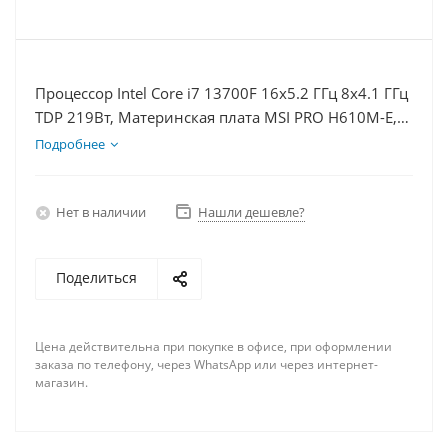
Процессор Intel Core i7 13700F 16x5.2 ГГц 8x4.1 ГГц
TDP 219Вт, Материнская плата MSI PRO H610M-E,
Видеокарта RTX 4070TiS 16Гб, Память DDR4 32Gb,
Подробнее
Диски SSD 1000Гб, БП 750Вт
Нет в наличии
Нашли дешевле?
Поделиться
Цена действительна при покупке в офисе, при оформлении
заказа по телефону, через WhatsApp или через интернет-
магазин.