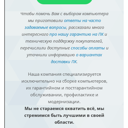
Чтобы помочь Вам с выбором компьютера
мы приготовили
ответы на часто
задаваемые вопросы
, рассказали много
интересного
про нашу гарантию на ПК
и
техническую поддержку покупателей,
перечислили доступные
способы оплаты
и
уточнили информацию
о вариантах
доставки ПК
.
Наша компания специализируется
исключительно на сборке компьютеров,
их гарантийном и постгарантийном
обслуживании, профилактике и
модернизации.
Мы не стараемся охватить всё, мы
стремимся быть лучшими в своей
области.