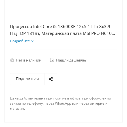
Процессор Intel Core i5 13600KF 12x5.1 ГГц 8x3.9
ГГц TDP 181Вт, Материнская плата MSI PRO H610M-
E, Видеокарта RTX 4070TiS 16Гб, Память
Подробнее
DDR4 64Gb, Диски SSD 1000Гб + HDD 1Тб, БП
750Вт
Нет в наличии
Нашли дешевле?
Поделиться
Цена действительна при покупке в офисе, при оформлении
заказа по телефону, через WhatsApp или через интернет-
магазин.