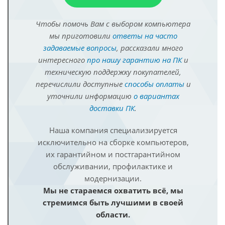
Чтобы помочь Вам с выбором компьютера
мы приготовили
ответы на часто
задаваемые вопросы
, рассказали много
интересного
про нашу гарантию на ПК
и
техническую поддержку покупателей,
перечислили доступные
способы оплаты
и
уточнили информацию
о вариантах
доставки ПК
.
Наша компания специализируется
исключительно на сборке компьютеров,
их гарантийном и постгарантийном
обслуживании, профилактике и
модернизации.
Мы не стараемся охватить всё, мы
стремимся быть лучшими в своей
области.