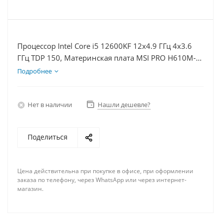
Процессор Intel Core i5 12600KF 12x4.9 ГГц 4x3.6
ГГц TDP 150, Материнская плата MSI PRO H610M-E,
Видеокарта RTX 4070TiS 16Гб, Память DDR4 8Gb,
Подробнее
Диски SSD 1000Гб + HDD 1Тб, БП 750Вт
Нет в наличии
Нашли дешевле?
Поделиться
Цена действительна при покупке в офисе, при оформлении
заказа по телефону, через WhatsApp или через интернет-
магазин.