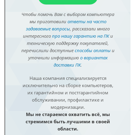
Чтобы помочь Вам с выбором компьютера
мы приготовили
ответы на часто
задаваемые вопросы
, рассказали много
интересного
про нашу гарантию на ПК
и
техническую поддержку покупателей,
перечислили доступные
способы оплаты
и
уточнили информацию
о вариантах
доставки ПК
.
Наша компания специализируется
исключительно на сборке компьютеров,
их гарантийном и постгарантийном
обслуживании, профилактике и
модернизации.
Мы не стараемся охватить всё, мы
стремимся быть лучшими в своей
области.