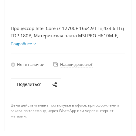
Процессор Intel Core i7 12700F 16x4.9 ГГц 4x3.6 ГГц
TDP 180В, Материнская плата MSI PRO H610M-E,
Видеокарта RTX 4070S 12Гб, Память DDR4 8Gb,
Подробнее
Диски SSD 1000Гб, БП 750Вт
Нет в наличии
Нашли дешевле?
Поделиться
Цена действительна при покупке в офисе, при оформлении
заказа по телефону, через WhatsApp или через интернет-
магазин.