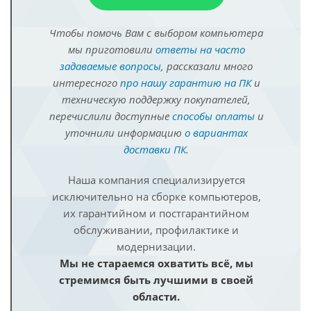
Чтобы помочь Вам с выбором компьютера
мы приготовили
ответы на часто
задаваемые вопросы
, рассказали много
интересного
про нашу гарантию на ПК
и
техническую поддержку покупателей,
перечислили доступные
способы оплаты
и
уточнили информацию
о вариантах
доставки ПК
.
Наша компания специализируется
исключительно на сборке компьютеров,
их гарантийном и постгарантийном
обслуживании, профилактике и
модернизации.
Мы не стараемся охватить всё, мы
стремимся быть лучшими в своей
области.