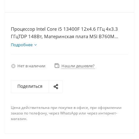
Процессор Intel Core i5 13400F 12x4.6 ГГц 4x3.3
ГГцTDP 148Вт, Материнская плата MSI B760M
BOMBER WIFI D5, Видеокарта RTX 4070TiS 16Гб,
Подробнее
Память DDR5 16Gb, Диски SSD 500Гб, БП 750Вт
Нет в наличии
Нашли дешевле?
Поделиться
Цена действительна при покупке в офисе, при оформлении
заказа по телефону, через WhatsApp или через интернет-
магазин.