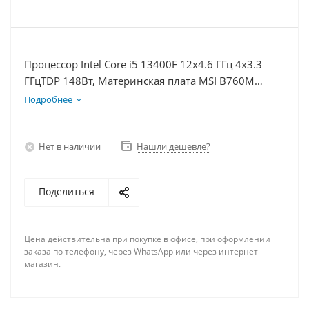
Процессор Intel Core i5 13400F 12x4.6 ГГц 4x3.3
ГГцTDP 148Вт, Материнская плата MSI B760M
BOMBER WIFI D5, Видеокарта RTX 4070 12Гб,
Подробнее
Память DDR5 32Gb, Диски SSD 500Гб + HDD 1Тб,
БП 750Вт
Нет в наличии
Нашли дешевле?
Поделиться
Цена действительна при покупке в офисе, при оформлении
заказа по телефону, через WhatsApp или через интернет-
магазин.