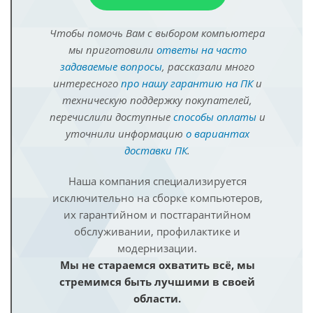
Чтобы помочь Вам с выбором компьютера
мы приготовили
ответы на часто
задаваемые вопросы
, рассказали много
интересного
про нашу гарантию на ПК
и
техническую поддержку покупателей,
перечислили доступные
способы оплаты
и
уточнили информацию
о вариантах
доставки ПК
.
Наша компания специализируется
исключительно на сборке компьютеров,
их гарантийном и постгарантийном
обслуживании, профилактике и
модернизации.
Мы не стараемся охватить всё, мы
стремимся быть лучшими в своей
области.