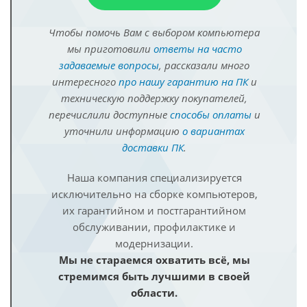
Чтобы помочь Вам с выбором компьютера
мы приготовили
ответы на часто
задаваемые вопросы
, рассказали много
интересного
про нашу гарантию на ПК
и
техническую поддержку покупателей,
перечислили доступные
способы оплаты
и
уточнили информацию
о вариантах
доставки ПК
.
Наша компания специализируется
исключительно на сборке компьютеров,
их гарантийном и постгарантийном
обслуживании, профилактике и
модернизации.
Мы не стараемся охватить всё, мы
стремимся быть лучшими в своей
области.