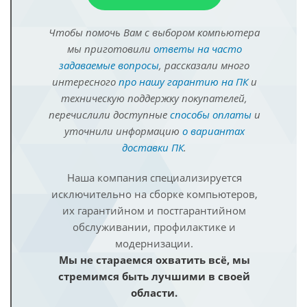
Чтобы помочь Вам с выбором компьютера
мы приготовили
ответы на часто
задаваемые вопросы
, рассказали много
интересного
про нашу гарантию на ПК
и
техническую поддержку покупателей,
перечислили доступные
способы оплаты
и
уточнили информацию
о вариантах
доставки ПК
.
Наша компания специализируется
исключительно на сборке компьютеров,
их гарантийном и постгарантийном
обслуживании, профилактике и
модернизации.
Мы не стараемся охватить всё, мы
стремимся быть лучшими в своей
области.