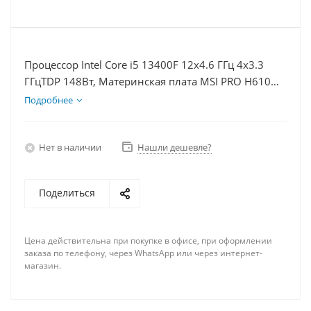
Процессор Intel Core i5 13400F 12x4.6 ГГц 4x3.3
ГГцTDP 148Вт, Материнская плата MSI PRO H610M-
E D5, Видеокарта RTX 4070S 12Гб, Память
Подробнее
DDR5 32Gb, Диски SSD 500Гб + HDD 2Тб, БП 750Вт
Нет в наличии
Нашли дешевле?
Поделиться
Цена действительна при покупке в офисе, при оформлении
заказа по телефону, через WhatsApp или через интернет-
магазин.