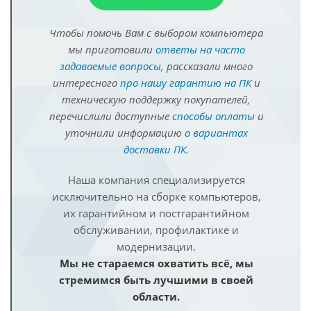
Чтобы помочь Вам с выбором компьютера
мы приготовили
ответы на часто
задаваемые вопросы
, рассказали много
интересного
про нашу гарантию на ПК
и
техническую поддержку покупателей,
перечислили доступные
способы оплаты
и
уточнили информацию
о вариантах
доставки ПК
.
Наша компания специализируется
исключительно на сборке компьютеров,
их гарантийном и постгарантийном
обслуживании, профилактике и
модернизации.
Мы не стараемся охватить всё, мы
стремимся быть лучшими в своей
области.