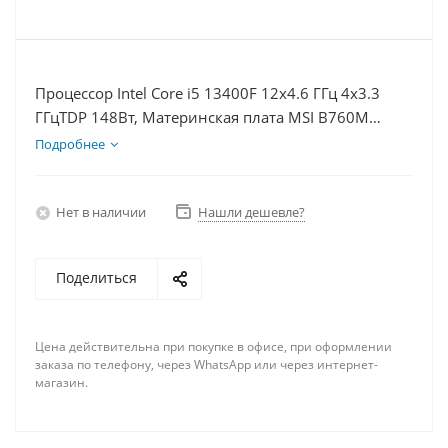
Процессор Intel Core i5 13400F 12x4.6 ГГц 4x3.3
ГГцTDP 148Вт, Материнская плата MSI B760M
BOMBER WIFI D5, Видеокарта RTX 4070TiS 16Гб,
Подробнее
Память DDR5 32Gb, Диски SSD 500Гб + HDD 2Тб,
БП 750Вт
Нет в наличии
Нашли дешевле?
Поделиться
Цена действительна при покупке в офисе, при оформлении
заказа по телефону, через WhatsApp или через интернет-
магазин.