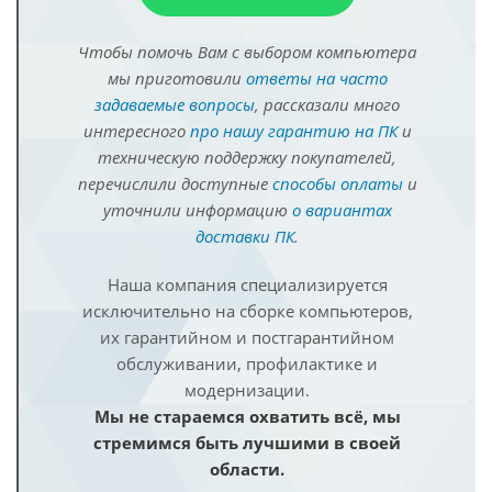
Чтобы помочь Вам с выбором компьютера
мы приготовили
ответы на часто
задаваемые вопросы
, рассказали много
интересного
про нашу гарантию на ПК
и
техническую поддержку покупателей,
перечислили доступные
способы оплаты
и
уточнили информацию
о вариантах
доставки ПК
.
Наша компания специализируется
исключительно на сборке компьютеров,
их гарантийном и постгарантийном
обслуживании, профилактике и
модернизации.
Мы не стараемся охватить всё, мы
стремимся быть лучшими в своей
области.