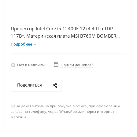
Процессор Intel Core i5 12400F 12x4.4 ГГц TDP
117Вт, Материнская плата MSI B760M BOMBER
WIFI D5, Видеокарта RTX 4070 12Гб, Память
Подробнее
DDR5 64Gb, Диски SSD 500Гб + HDD 1Тб, БП 750Вт
Нет в наличии
Нашли дешевле?
Поделиться
Цена действительна при покупке в офисе, при оформлении
заказа по телефону, через WhatsApp или через интернет-
магазин.