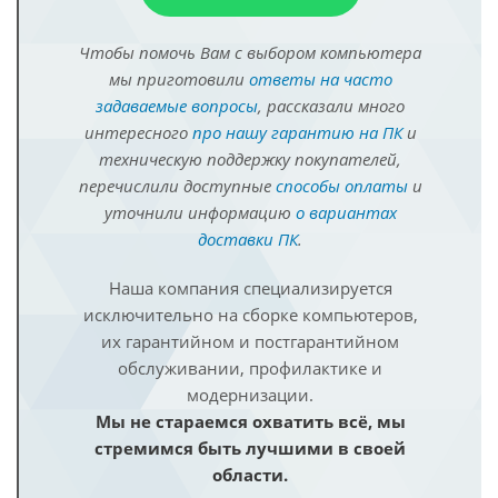
Чтобы помочь Вам с выбором компьютера
мы приготовили
ответы на часто
задаваемые вопросы
, рассказали много
интересного
про нашу гарантию на ПК
и
техническую поддержку покупателей,
перечислили доступные
способы оплаты
и
уточнили информацию
о вариантах
доставки ПК
.
Наша компания специализируется
исключительно на сборке компьютеров,
их гарантийном и постгарантийном
обслуживании, профилактике и
модернизации.
Мы не стараемся охватить всё, мы
стремимся быть лучшими в своей
области.