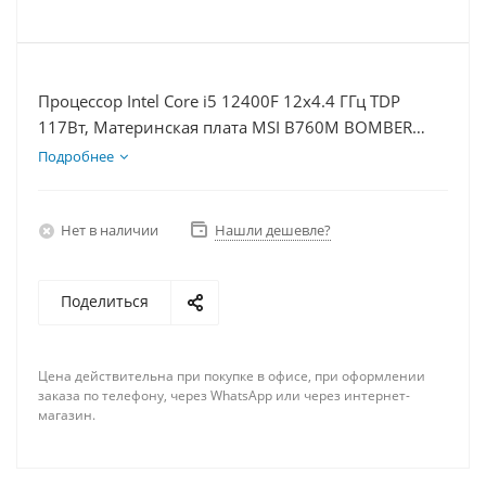
Процессор Intel Core i5 12400F 12x4.4 ГГц TDP
117Вт, Материнская плата MSI B760M BOMBER
WIFI D5, Видеокарта RTX 4070 12Гб, Память
Подробнее
DDR5 16Gb, Диски SSD 1000Гб + HDD 2Тб, БП
750Вт
Нет в наличии
Нашли дешевле?
Поделиться
Цена действительна при покупке в офисе, при оформлении
заказа по телефону, через WhatsApp или через интернет-
магазин.