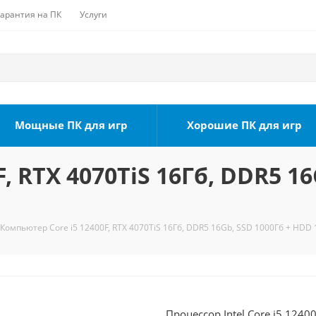
Гарантия на ПК
Услуги
Мощные ПК для игр
Хорошие ПК для игр
, RTX 4070TiS 16Гб, DDR5 16
Компьютер Core i5 12400F, RTX 4070TiS 16Гб, DDR5 16Gb, SSD 1000Гб + HDD 
Процессор Intel Core i5 1240