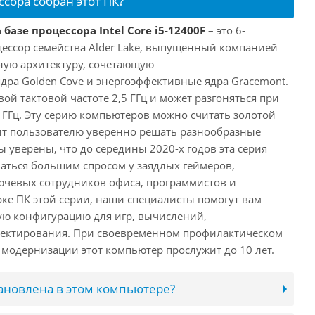
ссора собран этот ПК?
базе процессора Intel Core i5-12400F
– это 6-
ессор семейства Alder Lake, выпущенный компанией
дную архитектуру, сочетающую
ра Golden Cove и энергоэффективные ядра Gracemont.
вой тактовой частоте 2,5 ГГц и может разгоняться при
 ГГц. Эту серию компьютеров можно считать золотой
ит пользователю уверенно решать разнообразные
 уверены, что до середины 2020-х годов эта серия
аться большим спросом у заядлых геймеров,
ючевых сотрудников офиса, программистов и
ке ПК этой серии, наши специалисты помогут вам
ую конфигурацию для игр, вычислений,
ектирования. При своевременном профилактическом
модернизации этот компьютер прослужит до 10 лет.
тановлена в этом компьютере?