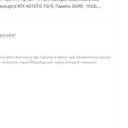
окарта RTX 4070TiS 16Гб, Память DDR5 16Gb,
, БП 750Вт
дешевле?
ена действительна при покупке в офисе, при оформлении заказа
 телефону, через WhatsApp или через интернет-магазин.