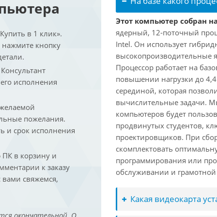
На базе какого проце
мпьютера
Этот компьютер собран на 
ядерный, 12-поточный проц
упить в 1 клик».
Intel. Он использует гибри
и нажмите кнопку
высокопроизводительные яд
детали.
Процессор работает на базо
. Консультант
повышении нагрузки до 4,4
 его исполнения
серединой, которая позвол
вычислительные задачи. Мы
 желаемой
компьютеров будет пользов
льные пожелания.
продвинутых студентов, кл
ть и срок исполнения
проектировщиков. При сбор
скомплектовать оптимальн
ПК в корзину и
программирования или про
омментарии к заказу
обслуживании и грамотной 
 вами свяжемся,
Какая видеокарта ус
тся окончательной. О