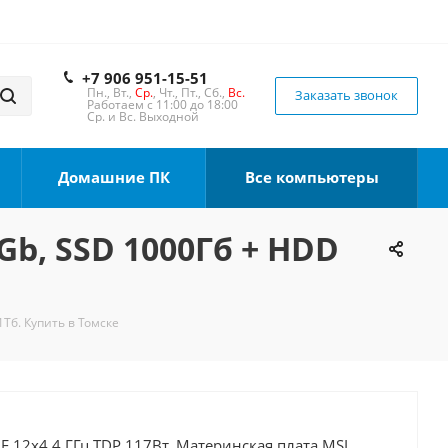
+7 906 951-15-51
Пн., Вт.,
Ср.
, Чт., Пт., Сб.,
Вс.
Заказать звонок
Работаем с 11:00 до 18:00
Ср. и Вс. Выходной
Домашние ПК
Все компьютеры
Gb, SSD 1000Гб + HDD
1Тб. Купить в Томске
0F 12x4.4 ГГц TDP 117Вт, Материнская плата MSI