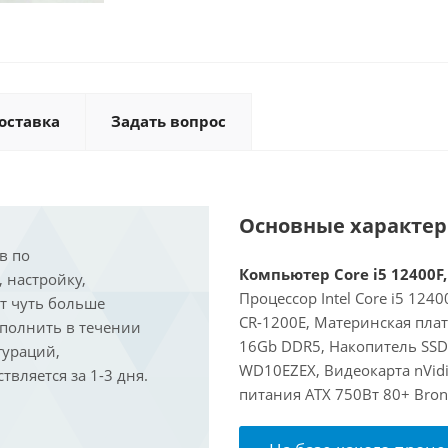
оставка
Задать вопрос
Основные характе
в по
Компьютер Core i5 12400F,
, настройку,
Процессор Intel Core i5 124
ит чуть больше
CR-1200E, Материнская пла
ыполнить в течении
16Gb DDR5, Накопитель SSD
гураций,
WD10EZEX, Видеокарта nVidi
вляется за 1-3 дня.
питания ATX 750Вт 80+ Bron