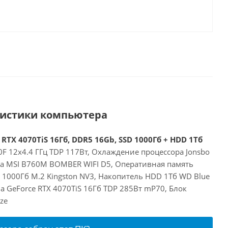
ристики компьютера
 RTX 4070TiS 16Гб, DDR5 16Gb, SSD 1000Гб + HDD 1Тб
00F 12x4.4 ГГц TDP 117Вт, Охлаждение процессора Jonsbo
та MSI B760M BOMBER WIFI D5, Оперативная память
 1000Гб M.2 Kingston NV3, Накопитель HDD 1Тб WD Blue
a GeForce RTX 4070TiS 16Гб TDP 285Вт mP70, Блок
ze