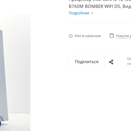
B760M BOMBER WIFI D5, Виде
Диски SSD 1000Гб + HDD 1Тб
Подробнее
Нет в наличии
Нашли 
Ц
Поделиться
по