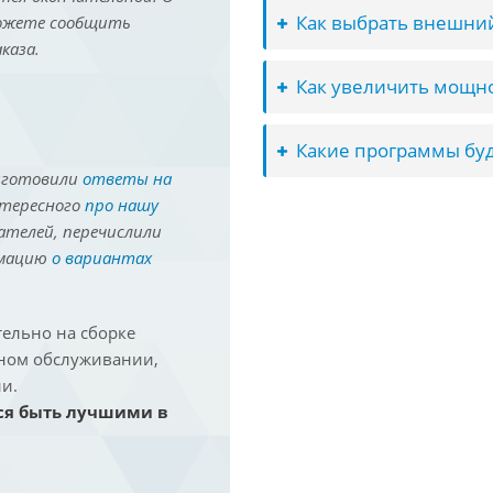
Как выбрать внешний
можете сообщить
каза.
Как увеличить мощно
Какие программы буд
иготовили
ответы на
нтересного
про нашу
ателей, перечислили
рмацию
о вариантах
ельно на сборке
йном обслуживании,
и.
ся быть лучшими в