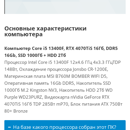
Основные характеристики
компьютера
Компьютер Core i5 13400F, RTX 4070TiS 16Гб, DDR5
16Gb, SSD 1000Гб + HDD 2Тб
Процессор Intel Core i5 13400F 12x4.6 ГГц 4x3.3 ГГцTDP
148Вт, Охлаждение процессора Jonsbo CR-1200E,
Материнская плата MSI B760M BOMBER WIFI D5,
Оперативная память 16Gb DDR5, Накопитель SSD
1000Гб M.2 Kingston NV3, Накопитель HDD 2Тб WD
Purple WD23PURZ, Видеокарта nVidia GeForce RTX
4070TiS 16Гб TDP 285Вт mP70, Блок питания ATX 750Вт
80+ Bronze
На базе какого процессора собран этот ПК?