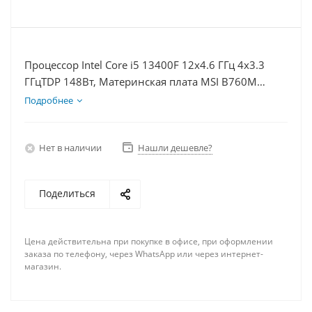
Процессор Intel Core i5 13400F 12x4.6 ГГц 4x3.3
ГГцTDP 148Вт, Материнская плата MSI B760M
BOMBER WIFI D5, Видеокарта RTX 4070TiS 16Гб,
Подробнее
Память DDR5 16Gb, Диски SSD 1000Гб + HDD 2Тб,
БП 750Вт
Нет в наличии
Нашли дешевле?
Поделиться
Цена действительна при покупке в офисе, при оформлении
заказа по телефону, через WhatsApp или через интернет-
магазин.