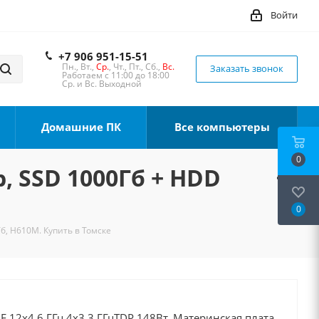
Войти
+7 906 951-15-51
Пн., Вт.,
Ср.
, Чт., Пт., Сб.,
Вс.
Заказать звонок
Работаем с 11:00 до 18:00
Ср. и Вс. Выходной
Домашние ПК
Все компьютеры
0
b, SSD 1000Гб + HDD
0
Тб, H610M. Купить в Томске
0F 12x4.6 ГГц 4x3.3 ГГцTDP 148Вт, Материнская плата