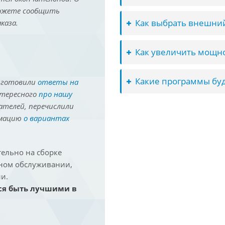
можете сообщить
Как выбрать внешний
каза.
Как увеличить мощно
Какие программы буд
иготовили
ответы на
нтересного
про нашу
ателей, перечислили
рмацию
о вариантах
ельно на сборке
йном обслуживании,
и.
ся быть лучшими в