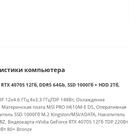
ристики компьютера
 RTX 4070S 12Гб, DDR5 64Gb, SSD 1000Гб + HDD 2Тб,
00F 12x4.6 ГГц 4x3.3 ГГцTDP 148Вт, Охлаждение
E, Материнская плата MSI PRO H610M-E D5, Оперативная
итель SSD 1000Гб M.2 Kingston/MSI/ADATA, Накопитель
, Видеокарта nVidia GeForce RTX 4070S 12Гб TDP 220Вт
Вт 80+ Bronze