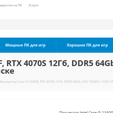
Гарантия на ПК
Услуги
Мощные ПК для игр
Хорошие ПК для игр
, RTX 4070S 12Гб, DDR5 64G
мске
Компьютер Core i5 13400F, RTX 4070S 12Гб, DDR5 64Gb, SSD 1000Гб + HDD 2
Процессор Intel Core i5 1340