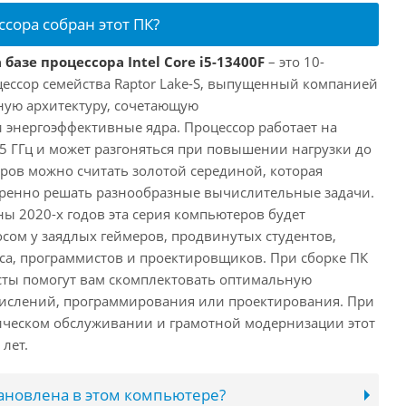
ссора собран этот ПК?
базе процессора Intel Core i5-13400F
– это 10-
ессор семейства Raptor Lake-S, выпущенный компанией
дную архитектуру, сочетающую
энергоэффективные ядра. Процессор работает на
,5 ГГц и может разгоняться при повышении нагрузки до
еров можно считать золотой серединой, которая
еренно решать разнообразные вычислительные задачи.
ы 2020-х годов эта серия компьютеров будет
сом у заядлых геймеров, продвинутых студентов,
а, программистов и проектировщиков. При сборке ПК
сты помогут вам скомплектовать оптимальную
числений, программирования или проектирования. При
ческом обслуживании и грамотной модернизации этот
лет.
тановлена в этом компьютере?