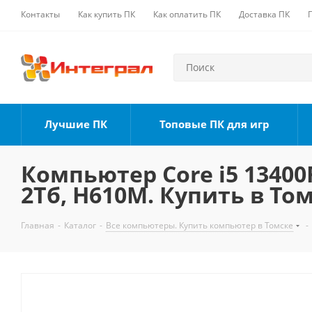
Контакты
Как купить ПК
Как оплатить ПК
Доставка ПК
Лучшие ПК
Топовые ПК для игр
Компьютер Core i5 13400F
2Тб, H610M. Купить в То
Главная
-
Каталог
-
Все компьютеры. Купить компьютер в Томске
-