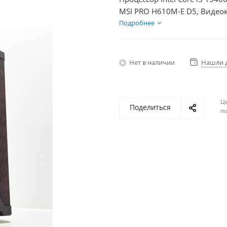
MSI PRO H610M-E D5, Видеок
1000Гб + HDD 2Тб, БП 750Вт
Подробнее
Нет в наличии
Нашли 
Ц
Поделиться
по