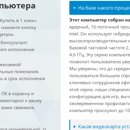
мпьютера
На базе какого проце
Этот компьютер собран на 
упить в 1 клик».
ядерный, 16-поточный проц
и нажмите кнопку
Intel. Он использует гибри
детали.
высокопроизводительные и 
. Консультант
базовой тактовой частоте 2
 его исполнения
4,6 ГГц. Эту серию компьют
позволит пользователю ув
 желаемой
Мы уверены, что до середин
льные пожелания.
пользоваться большим спро
ть и срок исполнения
ключевых сотрудников офис
этой серии, наши специали
ПК в корзину и
конфигурацию для игр, вы
омментарии к заказу
своевременном профилакти
 вами свяжемся,
компьютер прослужит до 10 
Какая видеокарта ус
тся окончательной. О