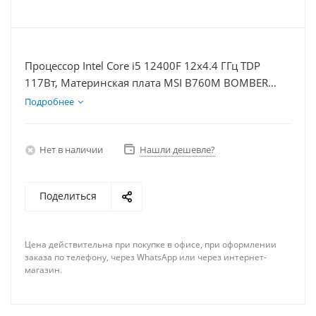
Процессор Intel Core i5 12400F 12x4.4 ГГц TDP
117Вт, Материнская плата MSI B760M BOMBER
WIFI D5, Видеокарта RTX 4090 24Гб, Память
Подробнее
DDR5 16Gb, Диски SSD 500Гб + HDD 2Тб, БП 850Вт
Нет в наличии
Нашли дешевле?
Поделиться
Цена действительна при покупке в офисе, при оформлении
заказа по телефону, через WhatsApp или через интернет-
магазин.