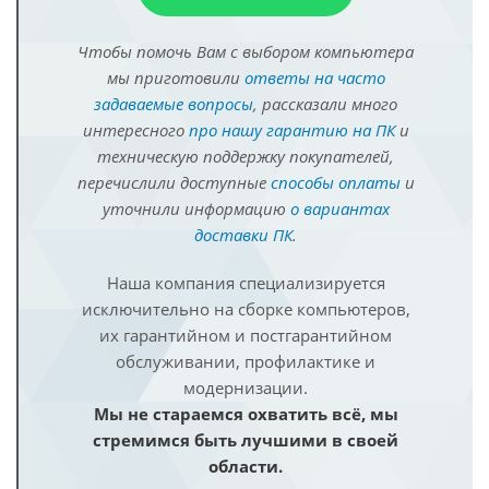
Чтобы помочь Вам с выбором компьютера
мы приготовили
ответы на часто
задаваемые вопросы
, рассказали много
интересного
про нашу гарантию на ПК
и
техническую поддержку покупателей,
перечислили доступные
способы оплаты
и
уточнили информацию
о вариантах
доставки ПК
.
Наша компания специализируется
исключительно на сборке компьютеров,
их гарантийном и постгарантийном
обслуживании, профилактике и
модернизации.
Мы не стараемся охватить всё, мы
стремимся быть лучшими в своей
области.