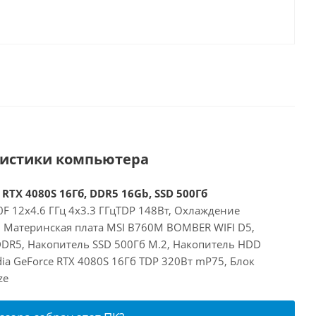
ристики компьютера
 RTX 4080S 16Гб, DDR5 16Gb, SSD 500Гб
00F 12x4.6 ГГц 4x3.3 ГГцTDP 148Вт, Охлаждение
, Материнская плата MSI B760M BOMBER WIFI D5,
DR5, Накопитель SSD 500Гб M.2, Накопитель HDD
dia GeForce RTX 4080S 16Гб TDP 320Вт mP75, Блок
ze