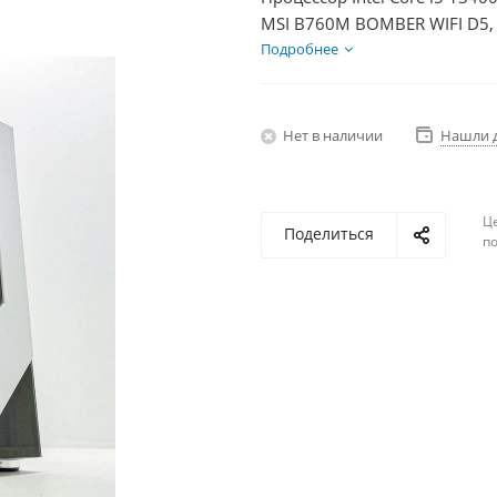
MSI B760M BOMBER WIFI D5, 
Диски SSD 500Гб, БП 850Вт
Подробнее
Нет в наличии
Нашли 
Ц
Поделиться
по