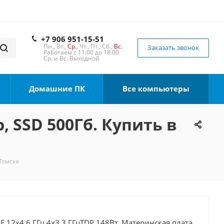
+7 906 951-15-51
Пн., Вт.,
Ср.
, Чт., Пт., Сб.,
Вс.
Заказать звонок
Работаем с 11:00 до 18:00
Ср. и Вс. Выходной
Домашние ПК
Все компьютеры
, SSD 500Гб. Купить в
 Томске
0F 12x4.6 ГГц 4x3.3 ГГцTDP 148Вт, Материнская плата