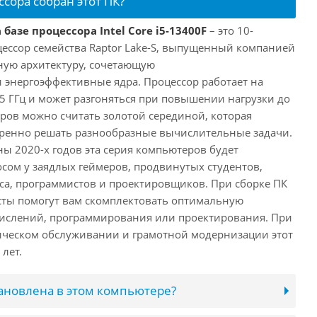
ссора собран этот ПК?
базе процессора Intel Core i5-13400F
– это 10-
ессор семейства Raptor Lake-S, выпущенный компанией
дную архитектуру, сочетающую
энергоэффективные ядра. Процессор работает на
,5 ГГц и может разгоняться при повышении нагрузки до
еров можно считать золотой серединой, которая
еренно решать разнообразные вычислительные задачи.
ы 2020-х годов эта серия компьютеров будет
сом у заядлых геймеров, продвинутых студентов,
а, программистов и проектировщиков. При сборке ПК
сты помогут вам скомплектовать оптимальную
числений, программирования или проектирования. При
ческом обслуживании и грамотной модернизации этот
лет.
тановлена в этом компьютере?