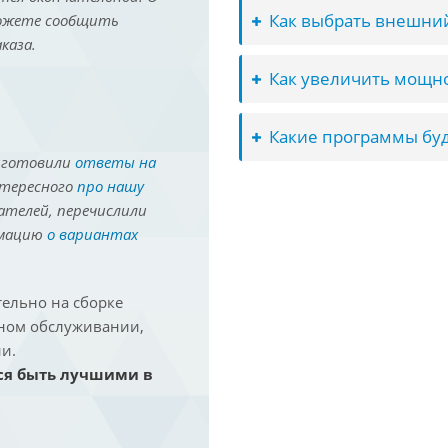
Как выбрать внешний
можете сообщить
каза.
Как увеличить мощно
Какие программы буд
иготовили
ответы на
нтересного
про нашу
ателей, перечислили
рмацию
о вариантах
ельно на сборке
йном обслуживании,
и.
ся быть лучшими в