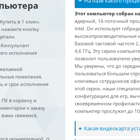
На базе какого проце
мпьютера
Этот компьютер собран на 
ядерный, 16-поточный проц
упить в 1 клик».
Intel. Он использует гибри
и нажмите кнопку
высокопроизводительные и 
детали.
базовой тактовой частоте 2
. Консультант
4,6 ГГц. Эту серию компьют
 его исполнения
позволит пользователю ув
Мы уверены, что до середин
 желаемой
пользоваться большим спро
льные пожелания.
ключевых сотрудников офис
ть и срок исполнения
этой серии, наши специали
конфигурацию для игр, вы
ПК в корзину и
своевременном профилакти
омментарии к заказу
компьютер прослужит до 10 
 вами свяжемся,
Какая видеокарта ус
тся окончательной. О