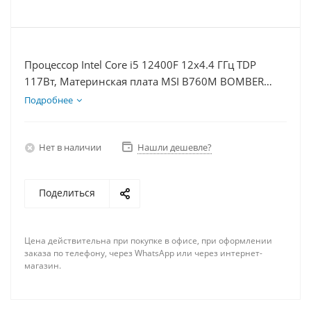
Процессор Intel Core i5 12400F 12x4.4 ГГц TDP
117Вт, Материнская плата MSI B760M BOMBER
WIFI D5, Видеокарта RTX 4080S 16Гб, Память
Подробнее
DDR5 32Gb, Диски SSD 500Гб + HDD 1Тб, БП 850Вт
Нет в наличии
Нашли дешевле?
Поделиться
Цена действительна при покупке в офисе, при оформлении
заказа по телефону, через WhatsApp или через интернет-
магазин.