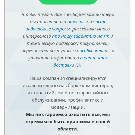
Чтобы помочь Вам с выбором компьютера
мы приготовили
ответы на часто
задаваемые вопросы
, рассказали много
интересного
про нашу гарантию на ПК
и
техническую поддержку покупателей,
перечислили доступные
способы оплаты
и
уточнили информацию
о вариантах
доставки ПК
.
Наша компания специализируется
исключительно на сборке компьютеров,
их гарантийном и постгарантийном
обслуживании, профилактике и
модернизации.
Мы не стараемся охватить всё, мы
стремимся быть лучшими в своей
области.