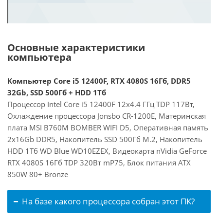
Основные характеристики
компьютера
Компьютер Core i5 12400F, RTX 4080S 16Гб, DDR5
32Gb, SSD 500Гб + HDD 1Тб
Процессор Intel Core i5 12400F 12x4.4 ГГц TDP 117Вт,
Охлаждение процессора Jonsbo CR-1200E, Материнская
плата MSI B760M BOMBER WIFI D5, Оперативная память
2x16Gb DDR5, Накопитель SSD 500Гб M.2, Накопитель
HDD 1Тб WD Blue WD10EZEX, Видеокарта nVidia GeForce
RTX 4080S 16Гб TDP 320Вт mP75, Блок питания ATX
850W 80+ Bronze
На базе какого процессора собран этот ПК?