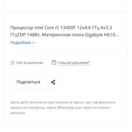
Процессор Intel Core i5 13400F 12x4.6 ГГц 4x3.3
ГГцTDP 148Вт, Материнская плата Gigabyte H610M
S2H V2, Видеокарта RTX 4080 16Гб, Память
Подробнее
DDR5 64Gb, Диски SSD 500Гб + HDD 2Тб, БП 850Вт
Нет в наличии
Нашли дешевле?
Поделиться
Цена действительна при покупке в офисе, при оформлении
заказа по телефону, через WhatsApp или через интернет-
магазин.