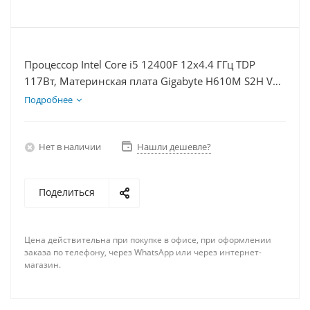
Процессор Intel Core i5 12400F 12x4.4 ГГц TDP
117Вт, Материнская плата Gigabyte H610M S2H V2,
Видеокарта RTX 4080 16Гб, Память DDR5 64Gb,
Подробнее
Диски SSD 500Гб + HDD 1Тб, БП 850Вт
Нет в наличии
Нашли дешевле?
Поделиться
Цена действительна при покупке в офисе, при оформлении
заказа по телефону, через WhatsApp или через интернет-
магазин.