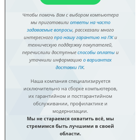
Чтобы помочь Вам с выбором компьютера
мы приготовили
ответы на часто
задаваемые вопросы
, рассказали много
интересного
про нашу гарантию на ПК
и
техническую поддержку покупателей,
перечислили доступные
способы оплаты
и
уточнили информацию
о вариантах
доставки ПК
.
Наша компания специализируется
исключительно на сборке компьютеров,
их гарантийном и постгарантийном
обслуживании, профилактике и
модернизации.
Мы не стараемся охватить всё, мы
стремимся быть лучшими в своей
области.