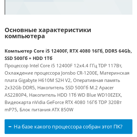
Основные характеристики
компьютера
Компьютер Core i5 12400F, RTX 4080 16Гб, DDR5 64Gb,
SSD 500Гб + HDD 1Тб
Процессор Intel Core i5 12400F 12x4.4 ГГц TDP 117Вт,
Охлаждение процессора Jonsbo CR-1200E, Материнская
плата Gigabyte H610M S2H V2, Оперативная память
2x32Gb DDR5, Накопитель SSD 500Гб M.2 Apacer
AS2280P4, Накопитель HDD 1Тб WD Blue WD10EZEX,
Видеокарта nVidia GeForce RTX 4080 16Гб TDP 320Вт
mP75, Блок питания ATX 850W
На базе какого процессора собран этот ПК?