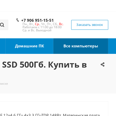
+7 906 951-15-51
Пн., Вт.,
Ср.
, Чт., Пт., Сб.,
Вс.
Заказать звонок
Работаем с 11:00 до 18:00
Ср. и Вс. Выходной
Домашние ПК
Все компьютеры
 SSD 500Гб. Купить в
Томске
0F 12x4.6 ГГц 4x3.3 ГГцTDP 148Вт, Материнская плата