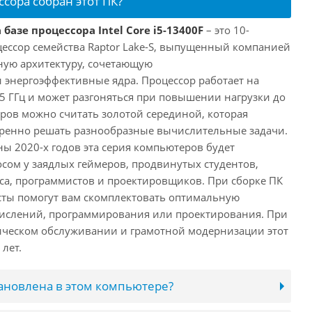
ссора собран этот ПК?
базе процессора Intel Core i5-13400F
– это 10-
ессор семейства Raptor Lake-S, выпущенный компанией
дную архитектуру, сочетающую
энергоэффективные ядра. Процессор работает на
,5 ГГц и может разгоняться при повышении нагрузки до
еров можно считать золотой серединой, которая
еренно решать разнообразные вычислительные задачи.
ы 2020-х годов эта серия компьютеров будет
сом у заядлых геймеров, продвинутых студентов,
а, программистов и проектировщиков. При сборке ПК
сты помогут вам скомплектовать оптимальную
числений, программирования или проектирования. При
ческом обслуживании и грамотной модернизации этот
лет.
тановлена в этом компьютере?