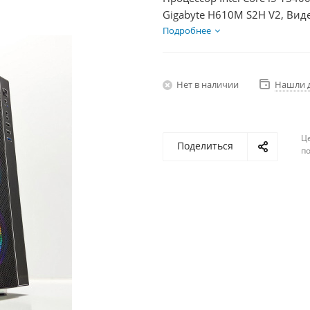
Gigabyte H610M S2H V2, Вид
SSD 500Гб, БП 850Вт
Подробнее
Нет в наличии
Нашли 
Ц
Поделиться
по