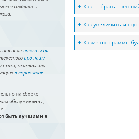
Как выбрать внешний
можете сообщить
каза.
Как увеличить мощно
Какие программы буд
иготовили
ответы на
нтересного
про нашу
ателей, перечислили
рмацию
о вариантах
ельно на сборке
йном обслуживании,
и.
ся быть лучшими в