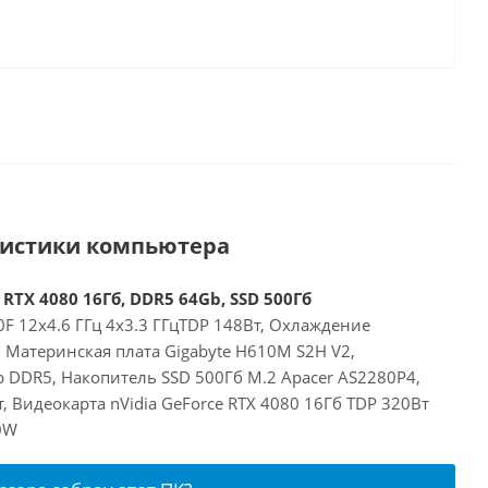
ристики компьютера
 RTX 4080 16Гб, DDR5 64Gb, SSD 500Гб
00F 12x4.6 ГГц 4x3.3 ГГцTDP 148Вт, Охлаждение
, Материнская плата Gigabyte H610M S2H V2,
 DDR5, Накопитель SSD 500Гб M.2 Apacer AS2280P4,
, Видеокарта nVidia GeForce RTX 4080 16Гб TDP 320Вт
0W