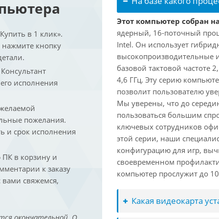
На базе какого проце
мпьютера
Этот компьютер собран на 
ядерный, 16-поточный проц
упить в 1 клик».
Intel. Он использует гибри
и нажмите кнопку
высокопроизводительные и 
детали.
базовой тактовой частоте 2
. Консультант
4,6 ГГц. Эту серию компьют
 его исполнения
позволит пользователю ув
Мы уверены, что до середин
 желаемой
пользоваться большим спро
льные пожелания.
ключевых сотрудников офис
ть и срок исполнения
этой серии, наши специали
конфигурацию для игр, вы
ПК в корзину и
своевременном профилакти
омментарии к заказу
компьютер прослужит до 10 
 вами свяжемся,
Какая видеокарта ус
тся окончательной. О