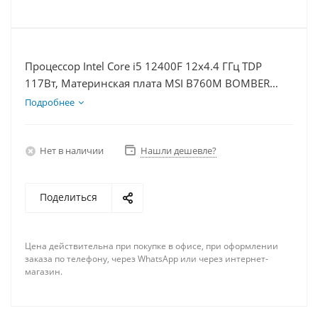
Процессор Intel Core i5 12400F 12x4.4 ГГц TDP
117Вт, Материнская плата MSI B760M BOMBER
WIFI D5, Видеокарта RTX 4080S 16Гб, Память
Подробнее
DDR5 64Gb, Диски SSD 500Гб + HDD 2Тб, БП 850Вт
Нет в наличии
Нашли дешевле?
Поделиться
Цена действительна при покупке в офисе, при оформлении
заказа по телефону, через WhatsApp или через интернет-
магазин.