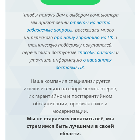
Чтобы помочь Вам с выбором компьютера
мы приготовили
ответы на часто
задаваемые вопросы
, рассказали много
интересного
про нашу гарантию на ПК
и
техническую поддержку покупателей,
перечислили доступные
способы оплаты
и
уточнили информацию
о вариантах
доставки ПК
.
Наша компания специализируется
исключительно на сборке компьютеров,
их гарантийном и постгарантийном
обслуживании, профилактике и
модернизации.
Мы не стараемся охватить всё, мы
стремимся быть лучшими в своей
области.