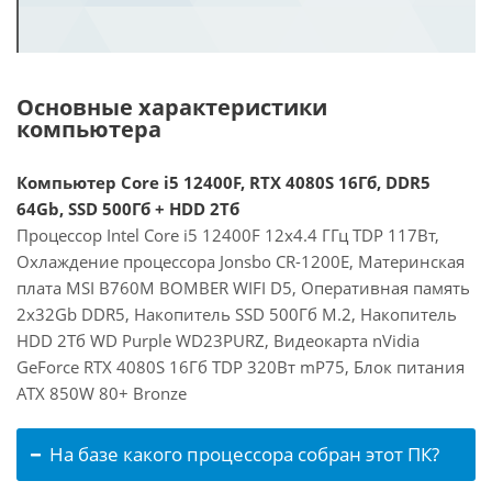
Основные характеристики
компьютера
Компьютер Core i5 12400F, RTX 4080S 16Гб, DDR5
64Gb, SSD 500Гб + HDD 2Тб
Процессор Intel Core i5 12400F 12x4.4 ГГц TDP 117Вт,
Охлаждение процессора Jonsbo CR-1200E, Материнская
плата MSI B760M BOMBER WIFI D5, Оперативная память
2x32Gb DDR5, Накопитель SSD 500Гб M.2, Накопитель
HDD 2Тб WD Purple WD23PURZ, Видеокарта nVidia
GeForce RTX 4080S 16Гб TDP 320Вт mP75, Блок питания
ATX 850W 80+ Bronze
На базе какого процессора собран этот ПК?