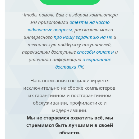
Чтобы помочь Вам с выбором компьютера
мы приготовили
ответы на часто
задаваемые вопросы
, рассказали много
интересного
про нашу гарантию на ПК
и
техническую поддержку покупателей,
перечислили доступные
способы оплаты
и
уточнили информацию
о вариантах
доставки ПК
.
Наша компания специализируется
исключительно на сборке компьютеров,
их гарантийном и постгарантийном
обслуживании, профилактике и
модернизации.
Мы не стараемся охватить всё, мы
стремимся быть лучшими в своей
области.