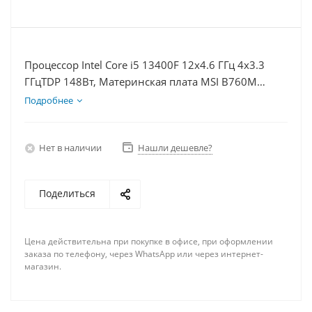
Процессор Intel Core i5 13400F 12x4.6 ГГц 4x3.3
ГГцTDP 148Вт, Материнская плата MSI B760M
BOMBER WIFI D5, Видеокарта RTX 4080S 16Гб,
Подробнее
Память DDR5 16Gb, Диски SSD 1000Гб, БП 850Вт
Нет в наличии
Нашли дешевле?
Поделиться
Цена действительна при покупке в офисе, при оформлении
заказа по телефону, через WhatsApp или через интернет-
магазин.