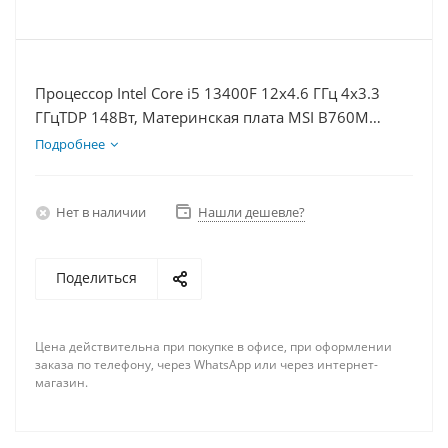
Процессор Intel Core i5 13400F 12x4.6 ГГц 4x3.3
ГГцTDP 148Вт, Материнская плата MSI B760M
BOMBER WIFI D5, Видеокарта RTX 4080S 16Гб,
Подробнее
Память DDR5 64Gb, Диски SSD 1000Гб + HDD 1Тб,
БП 850Вт
Нет в наличии
Нашли дешевле?
Поделиться
Цена действительна при покупке в офисе, при оформлении
заказа по телефону, через WhatsApp или через интернет-
магазин.