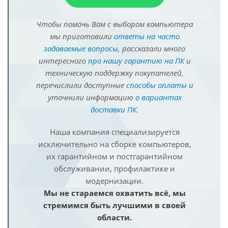
Чтобы помочь Вам с выбором компьютера
мы приготовили
ответы на часто
задаваемые вопросы
, рассказали много
интересного
про нашу гарантию на ПК
и
техническую поддержку покупателей,
перечислили доступные
способы оплаты
и
уточнили информацию
о вариантах
доставки ПК
.
Наша компания специализируется
исключительно на сборке компьютеров,
их гарантийном и постгарантийном
обслуживании, профилактике и
модернизации.
Мы не стараемся охватить всё, мы
стремимся быть лучшими в своей
области.