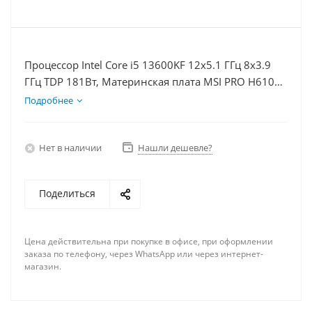
Процессор Intel Core i5 13600KF 12x5.1 ГГц 8x3.9
ГГц TDP 181Вт, Материнская плата MSI PRO H610M-
E D5, Видеокарта RTX 4060 8Гб, Память
Подробнее
DDR5 16Gb, Диски SSD 500Гб + HDD 2Тб, БП 600Вт
Нет в наличии
Нашли дешевле?
Поделиться
Цена действительна при покупке в офисе, при оформлении
заказа по телефону, через WhatsApp или через интернет-
магазин.