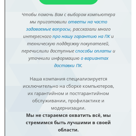
Чтобы помочь Вам с выбором компьютера
мы приготовили
ответы на часто
задаваемые вопросы
, рассказали много
интересного
про нашу гарантию на ПК
и
техническую поддержку покупателей,
перечислили доступные
способы оплаты
и
уточнили информацию
о вариантах
доставки ПК
.
Наша компания специализируется
исключительно на сборке компьютеров,
их гарантийном и постгарантийном
обслуживании, профилактике и
модернизации.
Мы не стараемся охватить всё, мы
стремимся быть лучшими в своей
области.