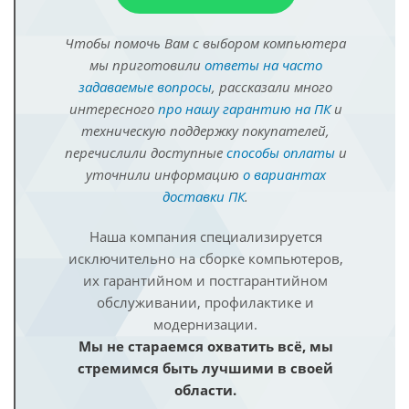
Чтобы помочь Вам с выбором компьютера
мы приготовили
ответы на часто
задаваемые вопросы
, рассказали много
интересного
про нашу гарантию на ПК
и
техническую поддержку покупателей,
перечислили доступные
способы оплаты
и
уточнили информацию
о вариантах
доставки ПК
.
Наша компания специализируется
исключительно на сборке компьютеров,
их гарантийном и постгарантийном
обслуживании, профилактике и
модернизации.
Мы не стараемся охватить всё, мы
стремимся быть лучшими в своей
области.