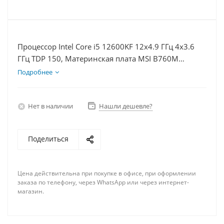
Процессор Intel Core i5 12600KF 12x4.9 ГГц 4x3.6
ГГц TDP 150, Материнская плата MSI B760M
BOMBER WIFI D5, Видеокарта RTX 4060 8Гб, Память
Подробнее
DDR5 16Gb, Диски SSD 500Гб, БП 600Вт
Нет в наличии
Нашли дешевле?
Поделиться
Цена действительна при покупке в офисе, при оформлении
заказа по телефону, через WhatsApp или через интернет-
магазин.