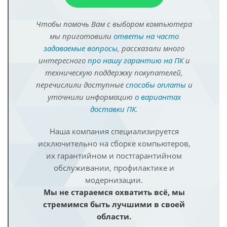
Чтобы помочь Вам с выбором компьютера
мы приготовили
ответы на часто
задаваемые вопросы
, рассказали много
интересного
про нашу гарантию на ПК
и
техническую поддержку покупателей,
перечислили доступные
способы оплаты
и
уточнили информацию
о вариантах
доставки ПК
.
Наша компания специализируется
исключительно на сборке компьютеров,
их гарантийном и постгарантийном
обслуживании, профилактике и
модернизации.
Мы не стараемся охватить всё, мы
стремимся быть лучшими в своей
области.