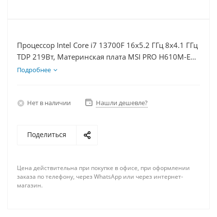
Процессор Intel Core i7 13700F 16x5.2 ГГц 8x4.1 ГГц
TDP 219Вт, Материнская плата MSI PRO H610M-E
D5, Видеокарта RTX 4060 8Гб, Память DDR5 64Gb,
Подробнее
Диски SSD 500Гб + HDD 2Тб, БП 600Вт
Нет в наличии
Нашли дешевле?
Поделиться
Цена действительна при покупке в офисе, при оформлении
заказа по телефону, через WhatsApp или через интернет-
магазин.