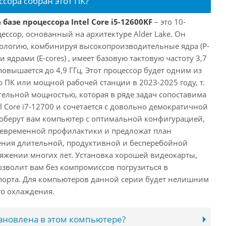
ссора собран этот ПК?
базе процессора Intel Core i5-12600KF
– это 10-
ссор, основанный на архитектуре Alder Lake. Он
ологию, комбинируя высокопроизводительные ядра (P-
 ядрами (E-cores) , имеет базовую тактовую частоту 3,7
повышается до 4,9 ГГц. Этот процессор будет одним из
 ПК или мощной рабочей станции в 2023-2025 году, т.
ельной мощностью, которая в ряде задач сопоставима
l Core i7-12700 и сочетается с довольно демократичной
оберут вам компьютер с оптимальной конфигурацией,
оевременной профилактики и предложат план
ения длительной, продуктивной и бесперебойной
яжении многих лет. Установка хорошей видеокарты,
озволит вам без компромиссов погрузиться в
порта. Для компьютеров данной серии будет нелишним
го охлаждения.
тановлена в этом компьютере?