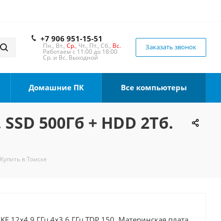
+7 906 951-15-51
Пн., Вт.,
Ср.
, Чт., Пт., Сб.,
Вс.
Заказать звонок
Работаем с 11:00 до 18:00
Ср. и Вс. Выходной
Домашние ПК
Все компьютеры
 SSD 500Гб + HDD 2Тб.
 Купить в Томске
0KF 12x4.9 ГГц 4x3.6 ГГц TDP 150, Материнская плата