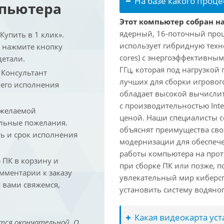
На базе какого проце
мпьютера
Этот компьютер собран на 
ядерный, 16-поточный проце
упить в 1 клик».
использует гибридную техн
и нажмите кнопку
cores) с энергоэффективными
детали.
ГГц, которая под нагрузкой 
. Консультант
лучших для сборки игрового
 его исполнения
обладает высокой вычислит
с производительностью Inte
 желаемой
ценой. Наши специалисты с
льные пожелания.
объяснят преимущества св
ть и срок исполнения
модернизации для обеспеч
работы компьютера на прот
ПК в корзину и
при сборке ПК или позже, п
омментарии к заказу
увлекательный мир киберс
 вами свяжемся,
установить систему водяно
Какая видеокарта ус
тся окончательной. О