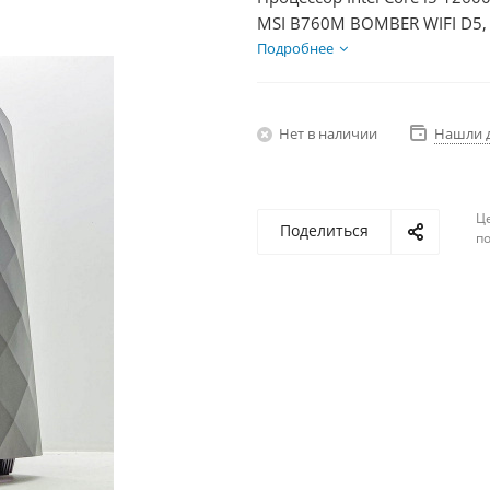
MSI B760M BOMBER WIFI D5, 
Диски SSD 500Гб + HDD 2Тб,
Подробнее
Нет в наличии
Нашли 
Ц
Поделиться
по