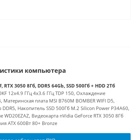
ристики компьютера
, RTX 3050 8Гб, DDR5 64Gb, SSD 500Гб + HDD 2Тб
00KF 12x4.9 ГГц 4x3.6 ГГц TDP 150, Охлаждение
24, Материнская плата MSI B760M BOMBER WIFI D5,
DDR5, Накопитель SSD 500Гб M.2 Silicon Power P34A60,
e WD20EZAZ, Видеокарта nVidia GeForce RTX 3050 8Гб
ия ATX 600Вт 80+ Bronze