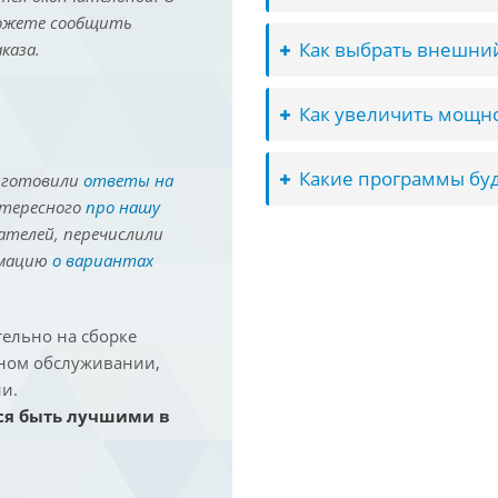
можете сообщить
Как выбрать внешний
каза.
Как увеличить мощно
Какие программы буд
иготовили
ответы на
нтересного
про нашу
ателей, перечислили
рмацию
о вариантах
ельно на сборке
йном обслуживании,
и.
ся быть лучшими в