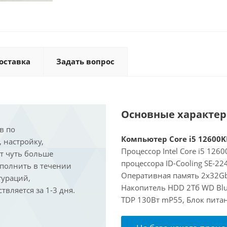
оставка
Задать вопрос
Основные характе
в по
Компьютер Core i5 12600KF
, настройку,
Процессор Intel Core i5 126
ит чуть больше
процессора ID-Cooling SE-2
ыполнить в течении
Оперативная память 2x32Gb 
гураций,
Накопитель HDD 2Тб WD Blu
вляется за 1-3 дня.
TDP 130Вт mP55, Блок питан