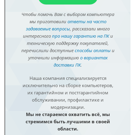
Чтобы помочь Вам с выбором компьютера
мы приготовили
ответы на часто
задаваемые вопросы
, рассказали много
интересного
про нашу гарантию на ПК
и
техническую поддержку покупателей,
перечислили доступные
способы оплаты
и
уточнили информацию
о вариантах
доставки ПК
.
Наша компания специализируется
исключительно на сборке компьютеров,
их гарантийном и постгарантийном
обслуживании, профилактике и
модернизации.
Мы не стараемся охватить всё, мы
стремимся быть лучшими в своей
области.