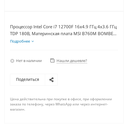
Процессор Intel Core i7 12700F 16x4.9 ГГц 4x3.6 ГГц
TDP 180В, Материнская плата MSI B760M BOMBER
WIFI D5, Видеокарта RTX 3050 8Гб, Память
Подробнее
DDR5 64Gb, Диски SSD 500Гб, БП 600Вт
Нет в наличии
Нашли дешевле?
Поделиться
Цена действительна при покупке в офисе, при оформлении
заказа по телефону, через WhatsApp или через интернет-
магазин.