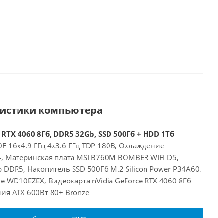
ристики компьютера
 RTX 4060 8Гб, DDR5 32Gb, SSD 500Гб + HDD 1Тб
00F 16x4.9 ГГц 4x3.6 ГГц TDP 180В, Охлаждение
24, Материнская плата MSI B760M BOMBER WIFI D5,
DDR5, Накопитель SSD 500Гб M.2 Silicon Power P34A60,
 WD10EZEX, Видеокарта nVidia GeForce RTX 4060 8Гб
ия ATX 600Вт 80+ Bronze