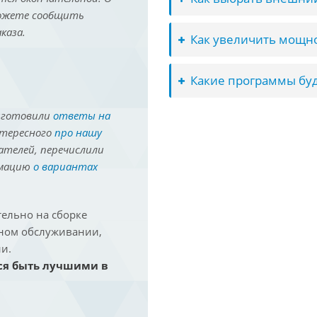
можете сообщить
каза.
Как увеличить мощно
Какие программы буд
иготовили
ответы на
нтересного
про нашу
ателей, перечислили
рмацию
о вариантах
ельно на сборке
йном обслуживании,
и.
ся быть лучшими в