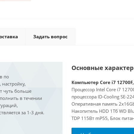
оставка
Задать вопрос
Основные характе
в по
Компьютер Core i7 12700F,
, настройку,
Процессор Intel Core i7 127
ит чуть больше
процессора ID-Cooling SE-2
ыполнить в течении
Оперативная память 2x16Gb 
гураций,
Накопитель HDD 1Тб WD Blue
вляется за 1-3 дня.
TDP 115Вт mP55, Блок питан