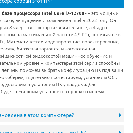
ссора собран этот ПК?
базе процессора Intel Core i7-12700F
– это мощный
er Lake, выпущенный компанией Intel в 2022 году. Он
рых 8 ядер – высокопроизводительные, а 4 ядра –
т они на максимальной частоте 4,9 ГГц, понижая ее в
 ГГц. Математическое моделирование, проектирование,
рафия, биржевая торговля, многопоточная
ной дискретной видеокартой машинное обучение и
вательном уровне – компьютеры этой серии способны
10 лет! Мы поможем выбрать конфигурацию ПК под ваши
но соберем, тщательно протестируем, установим ОС и
о, доставим и установим ПК у вас дома. Для
 будет нелишним установить хорошую систему
тановлена в этом компьютере?
 вид, подсветку и охлаждение ПК?