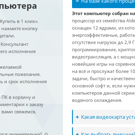
На базе какого проце
мпьютера
Этот компьютер собран на 
процессор из семейства Ald
упить в 1 клик».
оснащен 12 ядрами, из кото
и нажмите кнопку
энергоэффективные, работаю
детали.
отсутствие нагрузок до 2,9
. Консультант
программирование, криптог
 его исполнения
видеотрансляция, а с мощ
новейшие игры на соревно
 желаемой
на всё и прослужат более 
льные пожелания.
задачи, быстро и качествен
ть и срок исполнения
основной софт и, если нужн
компьютеров данной серии
ПК в корзину и
водяного охлаждения.
омментарии к заказу
 вами свяжемся,
Какая видеокарта ус
Как выбрать внешний
тся окончательной. О