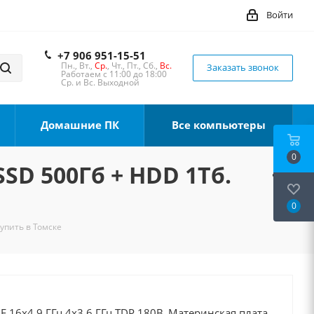
Войти
+7 906 951-15-51
Пн., Вт.,
Ср.
, Чт., Пт., Сб.,
Вс.
Заказать звонок
Работаем с 11:00 до 18:00
Ср. и Вс. Выходной
Домашние ПК
Все компьютеры
0
SSD 500Гб + HDD 1Тб.
0
Купить в Томске
0F 16x4.9 ГГц 4x3.6 ГГц TDP 180В, Материнская плата