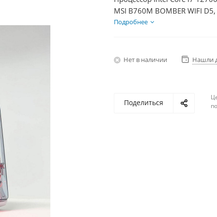
MSI B760M BOMBER WIFI D5, 
Диски SSD 500Гб + HDD 1Тб,
Подробнее
Нет в наличии
Нашли 
Ц
Поделиться
по