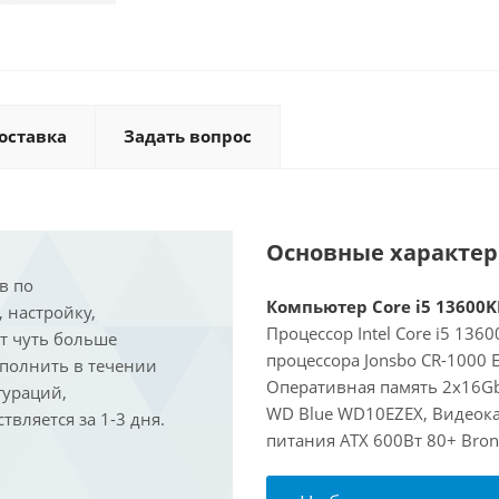
оставка
Задать вопрос
Основные характе
в по
Компьютер Core i5 13600KF
, настройку,
Процессор Intel Core i5 136
ит чуть больше
процессора Jonsbo CR-1000 
ыполнить в течении
Оперативная память 2x16Gb
гураций,
WD Blue WD10EZEX, Видеокар
вляется за 1-3 дня.
питания ATX 600Вт 80+ Bron