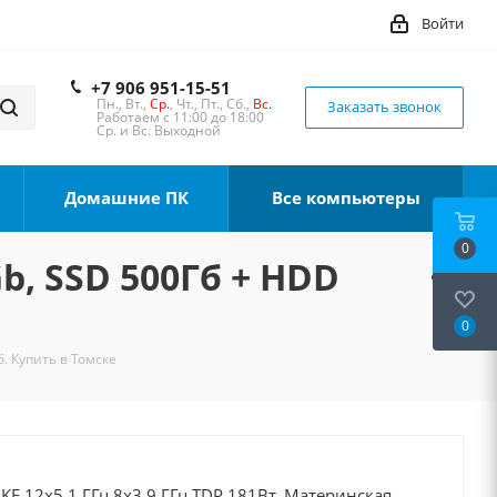
Войти
+7 906 951-15-51
Пн., Вт.,
Ср.
, Чт., Пт., Сб.,
Вс.
Заказать звонок
Работаем с 11:00 до 18:00
Ср. и Вс. Выходной
Домашние ПК
Все компьютеры
0
Gb, SSD 500Гб + HDD
0
б. Купить в Томске
0KF 12x5.1 ГГц 8x3.9 ГГц TDP 181Вт, Материнская