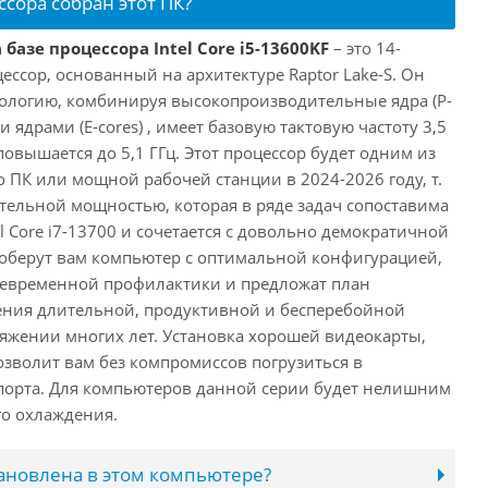
ссора собран этот ПК?
базе процессора Intel Core i5-13600KF
– это 14-
ссор, основанный на архитектуре Raptor Lake-S. Он
ологию, комбинируя высокопроизводительные ядра (P-
 ядрами (E-cores) , имеет базовую тактовую частоту 3,5
повышается до 5,1 ГГц. Этот процессор будет одним из
 ПК или мощной рабочей станции в 2024-2026 году, т.
ельной мощностью, которая в ряде задач сопоставима
l Core i7-13700 и сочетается с довольно демократичной
оберут вам компьютер с оптимальной конфигурацией,
оевременной профилактики и предложат план
ения длительной, продуктивной и бесперебойной
яжении многих лет. Установка хорошей видеокарты,
озволит вам без компромиссов погрузиться в
порта. Для компьютеров данной серии будет нелишним
го охлаждения.
тановлена в этом компьютере?