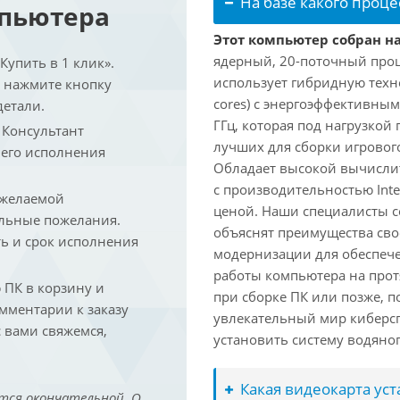
На базе какого проце
мпьютера
Этот компьютер собран на 
ядерный, 20-поточный проце
упить в 1 клик».
использует гибридную техн
и нажмите кнопку
cores) с энергоэффективными
детали.
ГГц, которая под нагрузкой 
. Консультант
лучших для сборки игрового
 его исполнения
Обладает высокой вычислит
с производительностью Inte
 желаемой
ценой. Наши специалисты с
льные пожелания.
объяснят преимущества св
ть и срок исполнения
модернизации для обеспеч
работы компьютера на прот
ПК в корзину и
при сборке ПК или позже, п
омментарии к заказу
увлекательный мир киберс
 вами свяжемся,
установить систему водяно
Какая видеокарта ус
тся окончательной. О