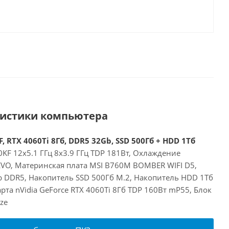
ристики компьютера
, RTX 4060Ti 8Гб, DDR5 32Gb, SSD 500Гб + HDD 1Тб
00KF 12x5.1 ГГц 8x3.9 ГГц TDP 181Вт, Охлаждение
EVO, Материнская плата MSI B760M BOMBER WIFI D5,
 DDR5, Накопитель SSD 500Гб M.2, Накопитель HDD 1Тб
та nVidia GeForce RTX 4060Ti 8Гб TDP 160Вт mP55, Блок
ze