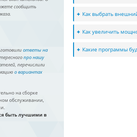
можете сообщить
Как выбрать внешний
каза.
Как увеличить мощно
Какие программы буд
иготовили
ответы на
нтересного
про нашу
ателей, перечислили
рмацию
о вариантах
ельно на сборке
йном обслуживании,
и.
ся быть лучшими в