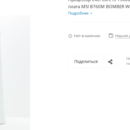
плата MSI B760M BOMBER WIF
DDR5 32Gb, Диски SSD 500Г
Подробнее
Нет в наличии
Нашли 
Ц
Поделиться
по