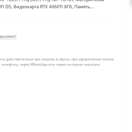
I D5, Видеокарта RTX 4060Ti 8Гб, Память
б + HDD 1Тб, БП 600Вт
дешевле?
ена действительна при покупке в офисе, при оформлении заказа
 телефону, через WhatsApp или через интернет-магазин.