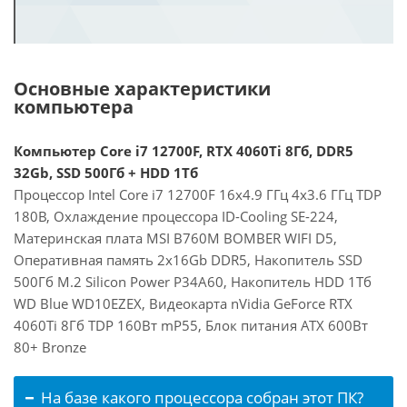
Основные характеристики
компьютера
Компьютер Core i7 12700F, RTX 4060Ti 8Гб, DDR5
32Gb, SSD 500Гб + HDD 1Тб
Процессор Intel Core i7 12700F 16x4.9 ГГц 4x3.6 ГГц TDP
180В, Охлаждение процессора ID-Cooling SE-224,
Материнская плата MSI B760M BOMBER WIFI D5,
Оперативная память 2x16Gb DDR5, Накопитель SSD
500Гб M.2 Silicon Power P34A60, Накопитель HDD 1Тб
WD Blue WD10EZEX, Видеокарта nVidia GeForce RTX
4060Ti 8Гб TDP 160Вт mP55, Блок питания ATX 600Вт
80+ Bronze
На базе какого процессора собран этот ПК?