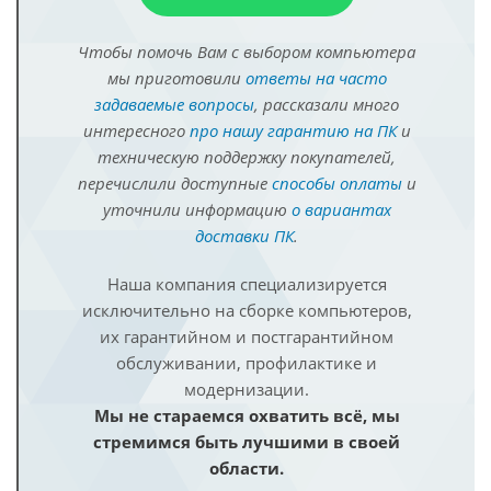
Чтобы помочь Вам с выбором компьютера
мы приготовили
ответы на часто
задаваемые вопросы
, рассказали много
интересного
про нашу гарантию на ПК
и
техническую поддержку покупателей,
перечислили доступные
способы оплаты
и
уточнили информацию
о вариантах
доставки ПК
.
Наша компания специализируется
исключительно на сборке компьютеров,
их гарантийном и постгарантийном
обслуживании, профилактике и
модернизации.
Мы не стараемся охватить всё, мы
стремимся быть лучшими в своей
области.