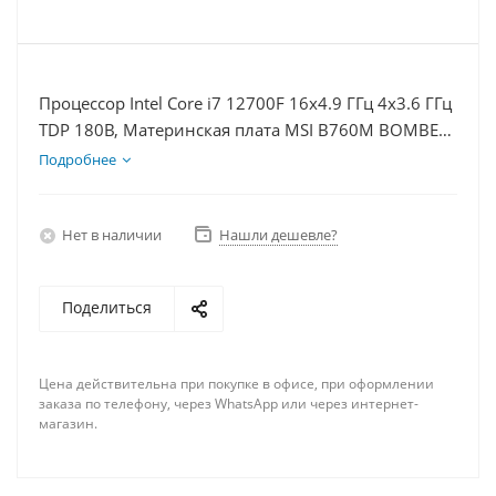
Процессор Intel Core i7 12700F 16x4.9 ГГц 4x3.6 ГГц
TDP 180В, Материнская плата MSI B760M BOMBER
WIFI D5, Видеокарта RTX 4060Ti 8Гб, Память
Подробнее
DDR5 32Gb, Диски SSD 500Гб + HDD 1Тб, БП 600Вт
Нет в наличии
Нашли дешевле?
Поделиться
Цена действительна при покупке в офисе, при оформлении
заказа по телефону, через WhatsApp или через интернет-
магазин.