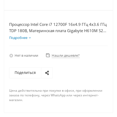
Процессор Intel Core i7 12700F 16x4.9 ГГц 4x3.6 ГГц
TDP 180В, Материнская плата Gigabyte H610M S2H
V2, Видеокарта GTX 1660S 6Гб, Память DDR5 32Gb,
Подробнее
Диски SSD 500Гб + HDD 1Тб, БП 600Вт
Нет в наличии
Нашли дешевле?
Поделиться
Цена действительна при покупке в офисе, при оформлении
заказа по телефону, через WhatsApp или через интернет-
магазин.