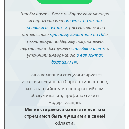
Чтобы помочь Вам с выбором компьютера
мы приготовили
ответы на часто
задаваемые вопросы
, рассказали много
интересного
про нашу гарантию на ПК
и
техническую поддержку покупателей,
перечислили доступные
способы оплаты
и
уточнили информацию
о вариантах
доставки ПК
.
Наша компания специализируется
исключительно на сборке компьютеров,
их гарантийном и постгарантийном
обслуживании, профилактике и
модернизации.
Мы не стараемся охватить всё, мы
стремимся быть лучшими в своей
области.