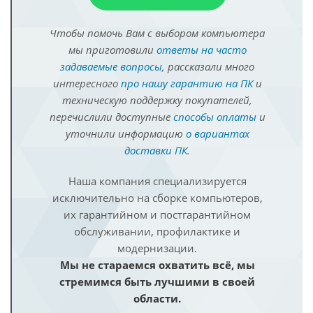
Чтобы помочь Вам с выбором компьютера
мы приготовили
ответы на часто
задаваемые вопросы
, рассказали много
интересного
про нашу гарантию на ПК
и
техническую поддержку покупателей,
перечислили доступные
способы оплаты
и
уточнили информацию
о вариантах
доставки ПК
.
Наша компания специализируется
исключительно на сборке компьютеров,
их гарантийном и постгарантийном
обслуживании, профилактике и
модернизации.
Мы не стараемся охватить всё, мы
стремимся быть лучшими в своей
области.