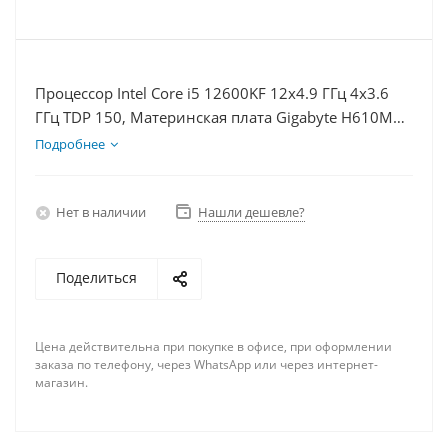
Процессор Intel Core i5 12600KF 12x4.9 ГГц 4x3.6
ГГц TDP 150, Материнская плата Gigabyte H610M
S2H V2, Видеокарта GTX 1660S 6Гб, Память
Подробнее
DDR5 32Gb, Диски SSD 500Гб + HDD 1Тб, БП 600Вт
Нет в наличии
Нашли дешевле?
Поделиться
Цена действительна при покупке в офисе, при оформлении
заказа по телефону, через WhatsApp или через интернет-
магазин.