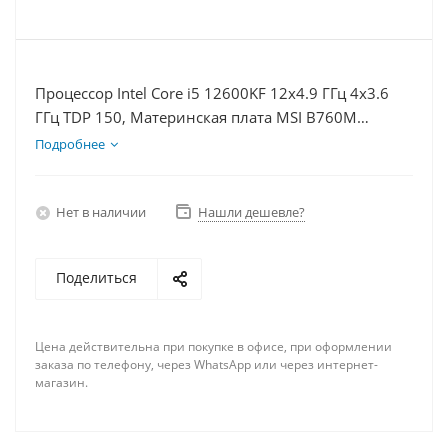
Процессор Intel Core i5 12600KF 12x4.9 ГГц 4x3.6
ГГц TDP 150, Материнская плата MSI B760M
BOMBER WIFI D5, Видеокарта RTX 4060Ti 8Гб,
Подробнее
Память DDR5 16Gb, Диски SSD 1000Гб + HDD 1Тб,
БП 600Вт
Нет в наличии
Нашли дешевле?
Поделиться
Цена действительна при покупке в офисе, при оформлении
заказа по телефону, через WhatsApp или через интернет-
магазин.