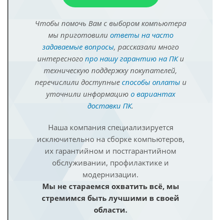
Чтобы помочь Вам с выбором компьютера
мы приготовили
ответы на часто
задаваемые вопросы
, рассказали много
интересного
про нашу гарантию на ПК
и
техническую поддержку покупателей,
перечислили доступные
способы оплаты
и
уточнили информацию
о вариантах
доставки ПК
.
Наша компания специализируется
исключительно на сборке компьютеров,
их гарантийном и постгарантийном
обслуживании, профилактике и
модернизации.
Мы не стараемся охватить всё, мы
стремимся быть лучшими в своей
области.