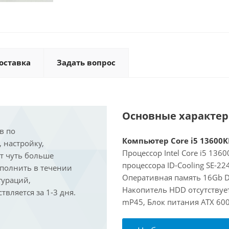
оставка
Задать вопрос
Основные характе
в по
Компьютер Core i5 13600KF
, настройку,
Процессор Intel Core i5 136
ит чуть больше
процессора ID-Cooling SE-22
ыполнить в течении
Оперативная память 16Gb D
гураций,
Накопитель HDD отсутствует
вляется за 1-3 дня.
mP45, Блок питания ATX 60