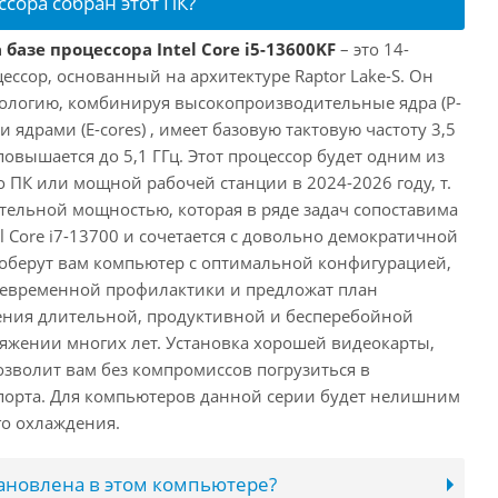
ссора собран этот ПК?
базе процессора Intel Core i5-13600KF
– это 14-
ссор, основанный на архитектуре Raptor Lake-S. Он
ологию, комбинируя высокопроизводительные ядра (P-
 ядрами (E-cores) , имеет базовую тактовую частоту 3,5
повышается до 5,1 ГГц. Этот процессор будет одним из
 ПК или мощной рабочей станции в 2024-2026 году, т.
ельной мощностью, которая в ряде задач сопоставима
l Core i7-13700 и сочетается с довольно демократичной
оберут вам компьютер с оптимальной конфигурацией,
оевременной профилактики и предложат план
ения длительной, продуктивной и бесперебойной
яжении многих лет. Установка хорошей видеокарты,
озволит вам без компромиссов погрузиться в
порта. Для компьютеров данной серии будет нелишним
го охлаждения.
тановлена в этом компьютере?