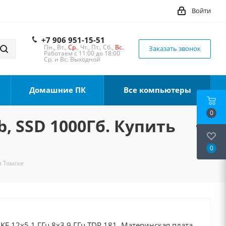
Войти
+7 906 951-15-51
Пн., Вт.,
Ср.
, Чт., Пт., Сб.,
Вс.
Заказать звонок
Работаем с 11:00 до 18:00
Ср. и Вс. Выходной
Домашние ПК
Все компьютеры
0
b, SSD 1000Гб. Купить
0
в Томске
0KF 12x5.1 ГГц 8x3.9 ГГц TDP 181, Материнская плата