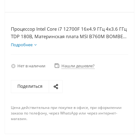
Процессор Intel Core i7 12700F 16x4.9 ГГц 4x3.6 ГГц
TDP 180В, Материнская плата MSI B760M BOMBER
WIFI D5, Видеокарта RTX 4060 8Гб, Память
Подробнее
DDR5 64Gb, Диски SSD 1000Гб + HDD 2Тб, БП
600Вт
Нет в наличии
Нашли дешевле?
Поделиться
Цена действительна при покупке в офисе, при оформлении
заказа по телефону, через WhatsApp или через интернет-
магазин.