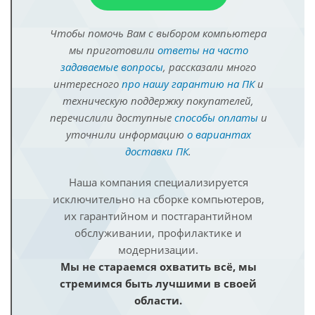
Чтобы помочь Вам с выбором компьютера
мы приготовили
ответы на часто
задаваемые вопросы
, рассказали много
интересного
про нашу гарантию на ПК
и
техническую поддержку покупателей,
перечислили доступные
способы оплаты
и
уточнили информацию
о вариантах
доставки ПК
.
Наша компания специализируется
исключительно на сборке компьютеров,
их гарантийном и постгарантийном
обслуживании, профилактике и
модернизации.
Мы не стараемся охватить всё, мы
стремимся быть лучшими в своей
области.