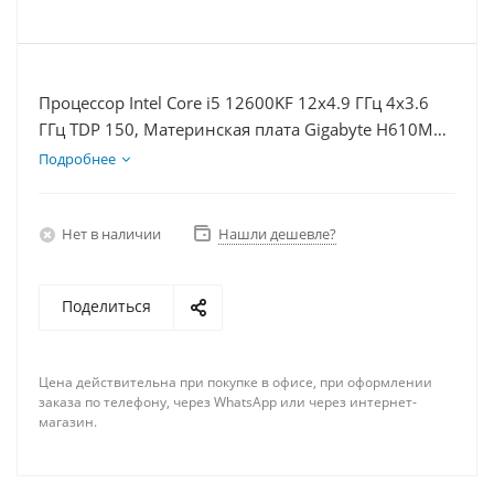
Процессор Intel Core i5 12600KF 12x4.9 ГГц 4x3.6
ГГц TDP 150, Материнская плата Gigabyte H610M
S2H V2, Видеокарта GTX 1660S 6Гб, Память
Подробнее
DDR5 64Gb, Диски SSD 1000Гб + HDD 2Тб, БП
600Вт
Нет в наличии
Нашли дешевле?
Поделиться
Цена действительна при покупке в офисе, при оформлении
заказа по телефону, через WhatsApp или через интернет-
магазин.