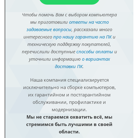
Чтобы помочь Вам с выбором компьютера
мы приготовили
ответы на часто
задаваемые вопросы
, рассказали много
интересного
про нашу гарантию на ПК
и
техническую поддержку покупателей,
перечислили доступные
способы оплаты
и
уточнили информацию
о вариантах
доставки ПК
.
Наша компания специализируется
исключительно на сборке компьютеров,
их гарантийном и постгарантийном
обслуживании, профилактике и
модернизации.
Мы не стараемся охватить всё, мы
стремимся быть лучшими в своей
области.