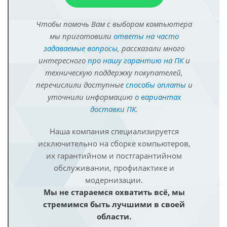
Чтобы помочь Вам с выбором компьютера
мы приготовили
ответы на часто
задаваемые вопросы
, рассказали много
интересного
про нашу гарантию на ПК
и
техническую поддержку покупателей,
перечислили доступные
способы оплаты
и
уточнили информацию
о вариантах
доставки ПК
.
Наша компания специализируется
исключительно на сборке компьютеров,
их гарантийном и постгарантийном
обслуживании, профилактике и
модернизации.
Мы не стараемся охватить всё, мы
стремимся быть лучшими в своей
области.