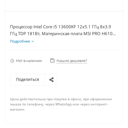
Процессор Intel Core i5 13600KF 12x5.1 ГГц 8x3.9
ГГц TDP 181Вт, Материнская плата MSI PRO H610M-
E D5, Видеокарта RTX 3050 8Гб, Память
Подробнее
DDR5 32Gb, Диски SSD 1000Гб + HDD 2Тб, БП
600Вт
Нет в наличии
Нашли дешевле?
Поделиться
Цена действительна при покупке в офисе, при оформлении
заказа по телефону, через WhatsApp или через интернет-
магазин.