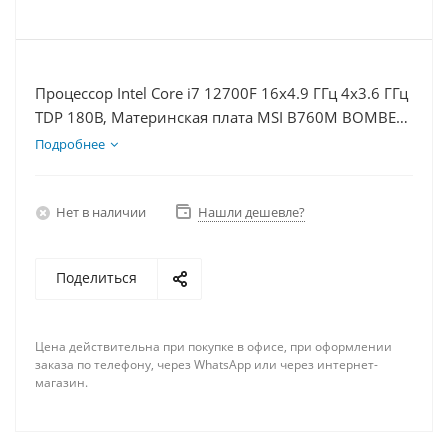
Процессор Intel Core i7 12700F 16x4.9 ГГц 4x3.6 ГГц
TDP 180В, Материнская плата MSI B760M BOMBER
WIFI D5, Видеокарта RTX 3050 8Гб, Память
Подробнее
DDR5 32Gb, Диски SSD 1000Гб + HDD 1Тб, БП
600Вт
Нет в наличии
Нашли дешевле?
Поделиться
Цена действительна при покупке в офисе, при оформлении
заказа по телефону, через WhatsApp или через интернет-
магазин.