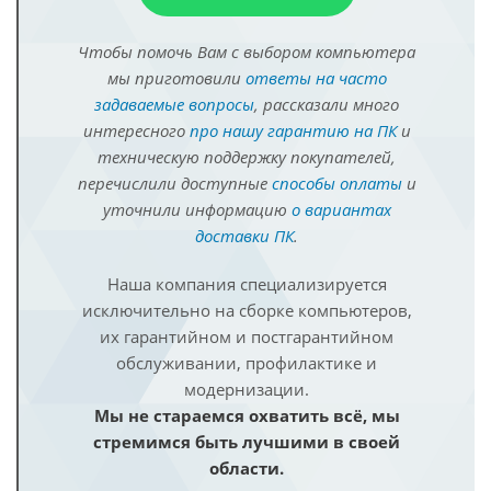
Чтобы помочь Вам с выбором компьютера
мы приготовили
ответы на часто
задаваемые вопросы
, рассказали много
интересного
про нашу гарантию на ПК
и
техническую поддержку покупателей,
перечислили доступные
способы оплаты
и
уточнили информацию
о вариантах
доставки ПК
.
Наша компания специализируется
исключительно на сборке компьютеров,
их гарантийном и постгарантийном
обслуживании, профилактике и
модернизации.
Мы не стараемся охватить всё, мы
стремимся быть лучшими в своей
области.