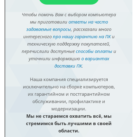
Чтобы помочь Вам с выбором компьютера
мы приготовили
ответы на часто
задаваемые вопросы
, рассказали много
интересного
про нашу гарантию на ПК
и
техническую поддержку покупателей,
перечислили доступные
способы оплаты
и
уточнили информацию
о вариантах
доставки ПК
.
Наша компания специализируется
исключительно на сборке компьютеров,
их гарантийном и постгарантийном
обслуживании, профилактике и
модернизации.
Мы не стараемся охватить всё, мы
стремимся быть лучшими в своей
области.