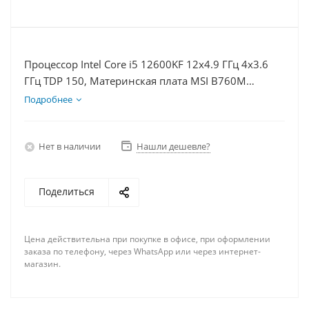
Процессор Intel Core i5 12600KF 12x4.9 ГГц 4x3.6
ГГц TDP 150, Материнская плата MSI B760M
BOMBER WIFI D5, Видеокарта RTX 3050 8Гб, Память
Подробнее
DDR5 32Gb, Диски SSD 1000Гб, БП 600Вт
Нет в наличии
Нашли дешевле?
Поделиться
Цена действительна при покупке в офисе, при оформлении
заказа по телефону, через WhatsApp или через интернет-
магазин.