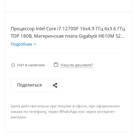
Процессор Intel Core i7 12700F 16x4.9 ГГц 4x3.6 ГГц
TDP 180В, Материнская плата Gigabyte H610M S2H
V2, Видеокарта GTX 1660S 6Гб, Память DDR5 32Gb,
Подробнее
Диски SSD 1000Гб + HDD 1Тб, БП 600Вт
Нет в наличии
Нашли дешевле?
Поделиться
Цена действительна при покупке в офисе, при оформлении
заказа по телефону, через WhatsApp или через интернет-
магазин.