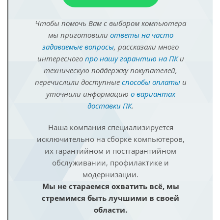
Чтобы помочь Вам с выбором компьютера
мы приготовили
ответы на часто
задаваемые вопросы
, рассказали много
интересного
про нашу гарантию на ПК
и
техническую поддержку покупателей,
перечислили доступные
способы оплаты
и
уточнили информацию
о вариантах
доставки ПК
.
Наша компания специализируется
исключительно на сборке компьютеров,
их гарантийном и постгарантийном
обслуживании, профилактике и
модернизации.
Мы не стараемся охватить всё, мы
стремимся быть лучшими в своей
области.