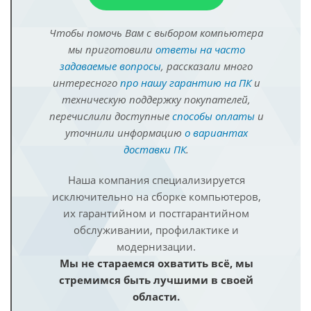
Чтобы помочь Вам с выбором компьютера
мы приготовили
ответы на часто
задаваемые вопросы
, рассказали много
интересного
про нашу гарантию на ПК
и
техническую поддержку покупателей,
перечислили доступные
способы оплаты
и
уточнили информацию
о вариантах
доставки ПК
.
Наша компания специализируется
исключительно на сборке компьютеров,
их гарантийном и постгарантийном
обслуживании, профилактике и
модернизации.
Мы не стараемся охватить всё, мы
стремимся быть лучшими в своей
области.