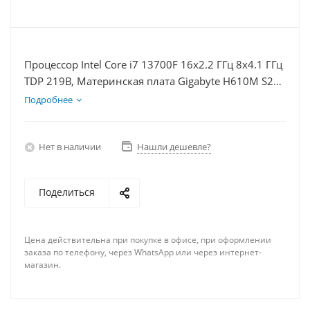
Процессор Intel Core i7 13700F 16x2.2 ГГц 8x4.1 ГГц
TDP 219В, Материнская плата Gigabyte H610M S2H
V2, Видеокарта GTX 1660S 6Гб, Память DDR5 32Gb,
Подробнее
Диски SSD 1000Гб, БП 600Вт
Нет в наличии
Нашли дешевле?
Поделиться
Цена действительна при покупке в офисе, при оформлении
заказа по телефону, через WhatsApp или через интернет-
магазин.