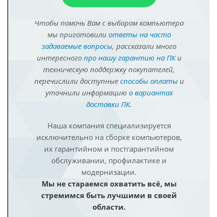
Чтобы помочь Вам с выбором компьютера
мы приготовили
ответы на часто
задаваемые вопросы
, рассказали много
интересного
про нашу гарантию на ПК
и
техническую поддержку покупателей,
перечислили доступные
способы оплаты
и
уточнили информацию
о вариантах
доставки ПК
.
Наша компания специализируется
исключительно на сборке компьютеров,
их гарантийном и постгарантийном
обслуживании, профилактике и
модернизации.
Мы не стараемся охватить всё, мы
стремимся быть лучшими в своей
области.