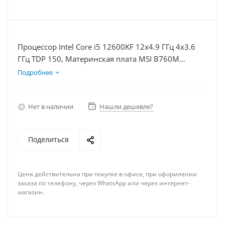
Процессор Intel Core i5 12600KF 12x4.9 ГГц 4x3.6
ГГц TDP 150, Материнская плата MSI B760M
BOMBER WIFI D5, Видеокарта RTX 4070 12Гб,
Подробнее
Память DDR5 16Gb, Диски SSD 500Гб + HDD 2Тб,
БП 750Вт
Нет в наличии
Нашли дешевле?
Поделиться
Цена действительна при покупке в офисе, при оформлении
заказа по телефону, через WhatsApp или через интернет-
магазин.