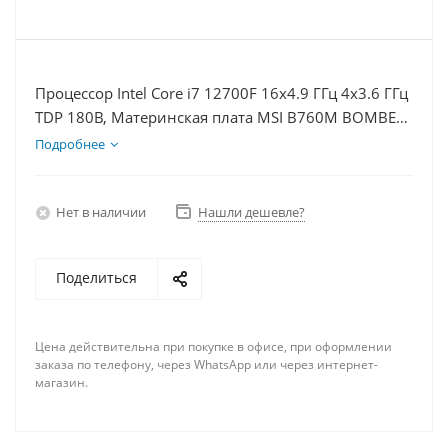
Процессор Intel Core i7 12700F 16x4.9 ГГц 4x3.6 ГГц
TDP 180В, Материнская плата MSI B760M BOMBER
WIFI D5, Видеокарта RTX 4070 12Гб, Память
Подробнее
DDR5 16Gb, Диски SSD 500Гб, БП 750Вт
Нет в наличии
Нашли дешевле?
Поделиться
Цена действительна при покупке в офисе, при оформлении
заказа по телефону, через WhatsApp или через интернет-
магазин.