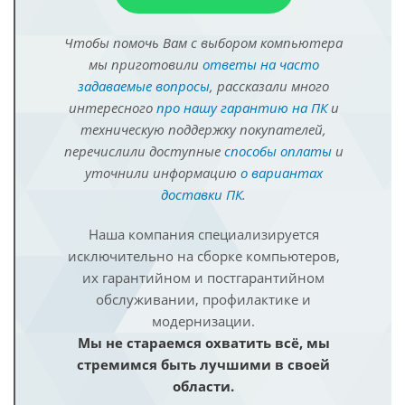
Чтобы помочь Вам с выбором компьютера
мы приготовили
ответы на часто
задаваемые вопросы
, рассказали много
интересного
про нашу гарантию на ПК
и
техническую поддержку покупателей,
перечислили доступные
способы оплаты
и
уточнили информацию
о вариантах
доставки ПК
.
Наша компания специализируется
исключительно на сборке компьютеров,
их гарантийном и постгарантийном
обслуживании, профилактике и
модернизации.
Мы не стараемся охватить всё, мы
стремимся быть лучшими в своей
области.