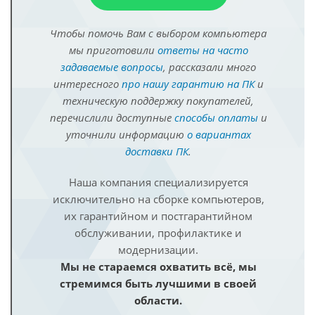
Чтобы помочь Вам с выбором компьютера
мы приготовили
ответы на часто
задаваемые вопросы
, рассказали много
интересного
про нашу гарантию на ПК
и
техническую поддержку покупателей,
перечислили доступные
способы оплаты
и
уточнили информацию
о вариантах
доставки ПК
.
Наша компания специализируется
исключительно на сборке компьютеров,
их гарантийном и постгарантийном
обслуживании, профилактике и
модернизации.
Мы не стараемся охватить всё, мы
стремимся быть лучшими в своей
области.