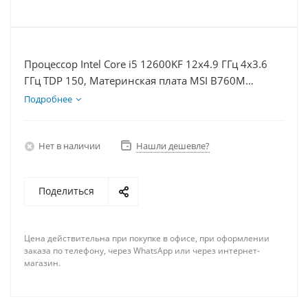
Процессор Intel Core i5 12600KF 12x4.9 ГГц 4x3.6
ГГц TDP 150, Материнская плата MSI B760M
BOMBER WIFI D5, Видеокарта RTX 4070 12Гб,
Подробнее
Память DDR5 16Gb, Диски SSD 500Гб, БП 750Вт
Нет в наличии
Нашли дешевле?
Поделиться
Цена действительна при покупке в офисе, при оформлении
заказа по телефону, через WhatsApp или через интернет-
магазин.