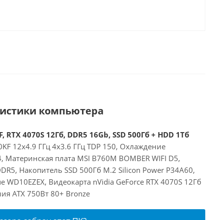
ристики компьютера
, RTX 4070S 12Гб, DDR5 16Gb, SSD 500Гб + HDD 1Тб
00KF 12x4.9 ГГц 4x3.6 ГГц TDP 150, Охлаждение
24, Материнская плата MSI B760M BOMBER WIFI D5,
R5, Накопитель SSD 500Гб M.2 Silicon Power P34A60,
e WD10EZEX, Видеокарта nVidia GeForce RTX 4070S 12Гб
ия ATX 750Вт 80+ Bronze