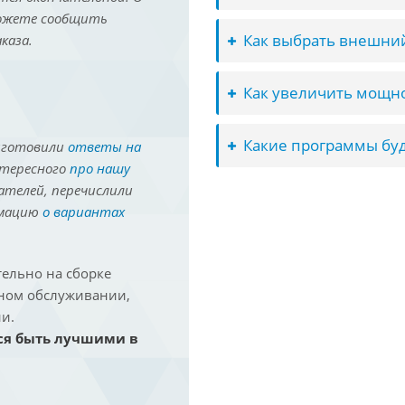
можете сообщить
Как выбрать внешний
каза.
Как увеличить мощно
Какие программы буд
иготовили
ответы на
нтересного
про нашу
ателей, перечислили
рмацию
о вариантах
ельно на сборке
йном обслуживании,
и.
ся быть лучшими в