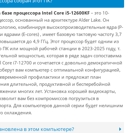
ссора собран этот ПК?
базе процессора Intel Core i5-12600KF
– это 10-
ссор, основанный на архитектуре Alder Lake. Он
ологию, комбинируя высокопроизводительные ядра (P-
 ядрами (E-cores) , имеет базовую тактовую частоту 3,7
повышается до 4,9 ГГц. Этот процессор будет одним из
 ПК или мощной рабочей станции в 2023-2025 году, т.
ельной мощностью, которая в ряде задач сопоставима
l Core i7-12700 и сочетается с довольно демократичной
оберут вам компьютер с оптимальной конфигурацией,
оевременной профилактики и предложат план
ения длительной, продуктивной и бесперебойной
яжении многих лет. Установка хорошей видеокарты,
озволит вам без компромиссов погрузиться в
порта. Для компьютеров данной серии будет нелишним
го охлаждения.
тановлена в этом компьютере?