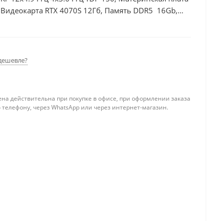
Видеокарта RTX 4070S 12Гб, Память DDR5 16Gb,
 БП 750Вт
дешевле?
ена действительна при покупке в офисе, при оформлении заказа
 телефону, через WhatsApp или через интернет-магазин.