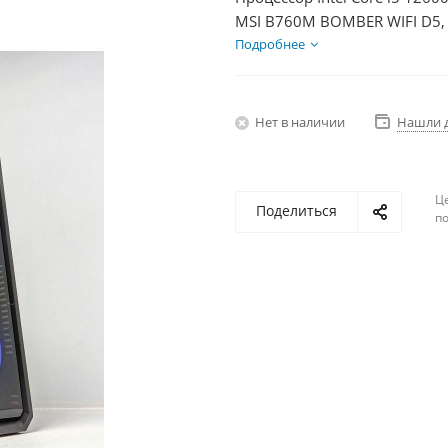
MSI B760M BOMBER WIFI D5, 
Диски SSD 500Гб + HDD 1Тб,
Подробнее
Нет в наличии
Нашли 
Ц
Поделиться
по