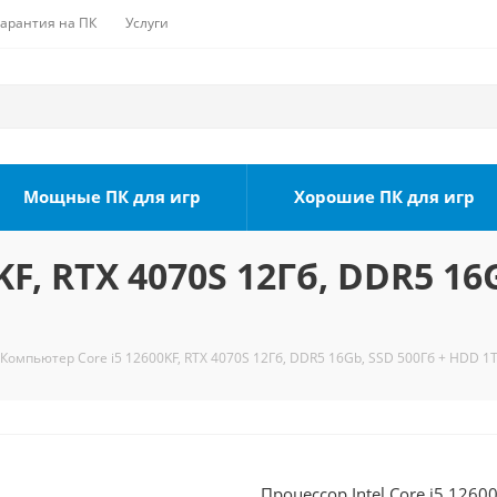
Гарантия на ПК
Услуги
Мощные ПК для игр
Хорошие ПК для игр
F, RTX 4070S 12Гб, DDR5 16
Компьютер Core i5 12600KF, RTX 4070S 12Гб, DDR5 16Gb, SSD 500Гб + HDD 1Т
Процессор Intel Core i5 1260