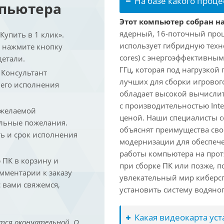
На базе какого проце
мпьютера
Этот компьютер собран на 
ядерный, 16-поточный проце
упить в 1 клик».
использует гибридную техн
и нажмите кнопку
cores) с энергоэффективными
детали.
ГГц, которая под нагрузкой 
. Консультант
лучших для сборки игрового
 его исполнения
обладает высокой вычислит
с производительностью Inte
 желаемой
ценой. Наши специалисты с
льные пожелания.
объяснят преимущества св
ть и срок исполнения
модернизации для обеспеч
работы компьютера на прот
ПК в корзину и
при сборке ПК или позже, п
омментарии к заказу
увлекательный мир киберс
 вами свяжемся,
установить систему водяно
Какая видеокарта ус
тся окончательной. О