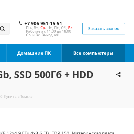
+7 906 951-15-51
Пн., Вт.,
Ср.
, Чт., Пт., Сб.,
Вс.
Заказать звонок
Работаем с 11:00 до 18:00
Ср. и Вс. Выходной
Домашние ПК
Все компьютеры
Gb, SSD 500Гб + HDD
б. Купить в Томске
0KF 12x4.9 ГГц 4x3.6 ГГц TDP 150, Материнская плата