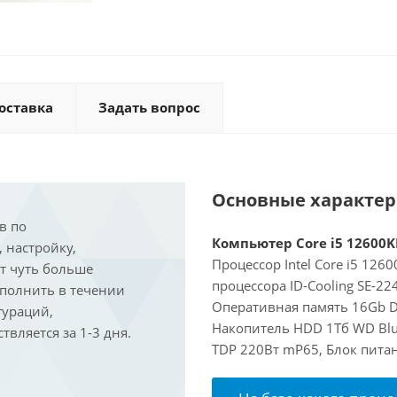
оставка
Задать вопрос
Основные характе
в по
Компьютер Core i5 12600KF
, настройку,
Процессор Intel Core i5 126
ит чуть больше
процессора ID-Cooling SE-2
ыполнить в течении
Оперативная память 16Gb DD
гураций,
Накопитель HDD 1Тб WD Blu
вляется за 1-3 дня.
TDP 220Вт mP65, Блок питан