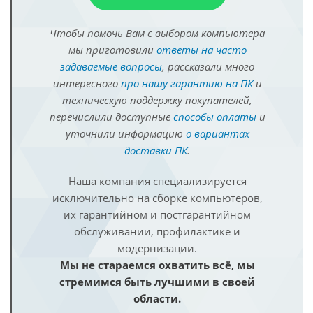
Чтобы помочь Вам с выбором компьютера
мы приготовили
ответы на часто
задаваемые вопросы
, рассказали много
интересного
про нашу гарантию на ПК
и
техническую поддержку покупателей,
перечислили доступные
способы оплаты
и
уточнили информацию
о вариантах
доставки ПК
.
Наша компания специализируется
исключительно на сборке компьютеров,
их гарантийном и постгарантийном
обслуживании, профилактике и
модернизации.
Мы не стараемся охватить всё, мы
стремимся быть лучшими в своей
области.