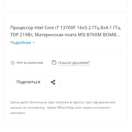
Процессор Intel Core i7 13700F 16x5.2 ГГц 8x4.1 ГГц
TDP 219Вт, Материнская плата MSI B760M BOMBER
WIFI D5, Видеокарта RTX 4070TiS 16Гб, Память
Подробнее
DDR5 16Gb, Диски SSD 500Гб + HDD 2Тб, БП 750Вт
Нет в наличии
Нашли дешевле?
Поделиться
Цена действительна при покупке в офисе, при оформлении
заказа по телефону, через WhatsApp или через интернет-
магазин.