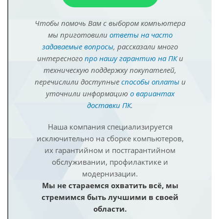
Чтобы помочь Вам с выбором компьютера
мы приготовили
ответы на часто
задаваемые вопросы
, рассказали много
интересного
про нашу гарантию на ПК
и
техническую поддержку покупателей,
перечислили доступные
способы оплаты
и
уточнили информацию
о вариантах
доставки ПК
.
Наша компания специализируется
исключительно на сборке компьютеров,
их гарантийном и постгарантийном
обслуживании, профилактике и
модернизации.
Мы не стараемся охватить всё, мы
стремимся быть лучшими в своей
области.