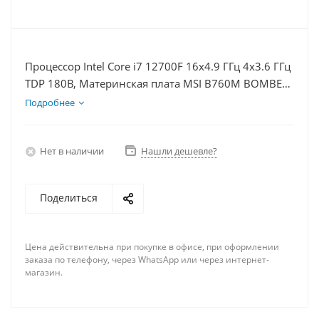
Процессор Intel Core i7 12700F 16x4.9 ГГц 4x3.6 ГГц
TDP 180В, Материнская плата MSI B760M BOMBER
WIFI D5, Видеокарта RTX 4070 12Гб, Память
Подробнее
DDR5 32Gb, Диски SSD 500Гб, БП 750Вт
Нет в наличии
Нашли дешевле?
Поделиться
Цена действительна при покупке в офисе, при оформлении
заказа по телефону, через WhatsApp или через интернет-
магазин.